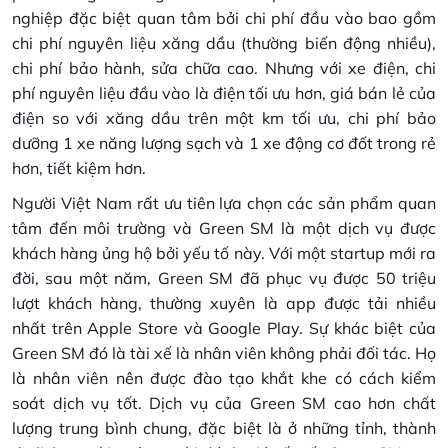
nghiệp đặc biệt quan tâm bởi chi phí đầu vào bao gồm
chi phí nguyên liệu xăng dầu (thường biến động nhiều),
chi phí bảo hành, sửa chữa cao. Nhưng với xe điện, chi
phí nguyên liệu đầu vào là điện tối ưu hơn, giá bán lẻ của
điện so với xăng dầu trên một km tối ưu, chi phí bảo
dưỡng 1 xe năng lượng sạch và 1 xe động cơ đốt trong rẻ
hơn, tiết kiệm hơn.
Người Việt Nam rất ưu tiên lựa chọn các sản phẩm quan
tâm đến môi trường và Green SM là một dịch vụ được
khách hàng ủng hộ bởi yếu tố này. Với một startup mới ra
đời, sau một năm, Green SM đã phục vụ được 50 triệu
lượt khách hàng, thường xuyên là app được tải nhiều
nhất trên Apple Store và Google Play. Sự khác biệt của
Green SM đó là tài xế là nhân viên không phải đối tác. Họ
là nhân viên nên được đào tạo khắt khe có cách kiểm
soát dịch vụ tốt. Dịch vụ của Green SM cao hơn chất
lượng trung bình chung, đặc biệt là ở những tỉnh, thành