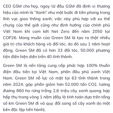
CEO GSM cho hay, ngay từ đầu GSM đã định vị thương
hiệu của mình là “Xanh” như một bước đi tiên phong trong
lĩnh vực giao thông xanh, việc này phù hợp với xu thế
chung của thế giới cũng như định hướng của chính phủ
Việt Nam khi cam kết Net Zero đến năm 2050 tại
COP26. Mong muốn của Green SM là tạo ra thật nhiều
giá trị cho khách hàng và đối tác, do đó sau 1 năm hoạt
động, Green SM đã có hơn 33 đối tác, 50.000 phương
tiện điện hiện diện trên 40 tỉnh thành.
Green SM là nền tảng cung cấp phức hợp 100% thuần
điện đầu tiên tại Việt Nam, phấn đấu phủ xanh Việt
Nam. Green SM nỗ lực có mặt tại 63 tỉnh thành trong
năm 2024, góp phần giảm hơn 52.000 tấn CO2, tương
đương 860 ha rừng trồng 2,6 triệu cây xanh quang hợp
hấp thụ trong vòng 1 năm (đây là tính toán dựa trên tổng
số km Green SM đi và quy đổi sang số cây xanh do một
bên độc lập tiến hành).