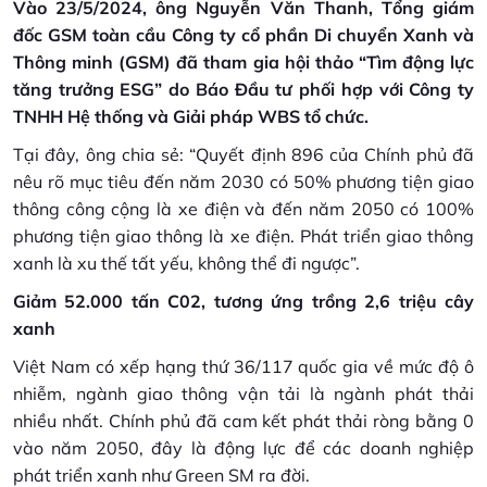
Vào 23/5/2024, ông Nguyễn Văn Thanh, Tổng giám
đốc GSM toàn cầu Công ty cổ phần Di chuyển Xanh và
Thông minh (GSM) đã tham gia hội thảo “Tìm động lực
tăng trưởng ESG” do Báo Đầu tư phối hợp với Công ty
TNHH Hệ thống và Giải pháp WBS tổ chức.
Tại đây, ông chia sẻ: “Quyết định 896 của Chính phủ đã
nêu rõ mục tiêu đến năm 2030 có 50% phương tiện giao
thông công cộng là xe điện và đến năm 2050 có 100%
phương tiện giao thông là xe điện. Phát triển giao thông
xanh là xu thế tất yếu, không thể đi ngược”.
Giảm 52.000 tấn C02, tương ứng trồng 2,6 triệu cây
xanh
Việt Nam có xếp hạng thứ 36/117 quốc gia về mức độ ô
nhiễm, ngành giao thông vận tải là ngành phát thải
nhiều nhất. Chính phủ đã cam kết phát thải ròng bằng 0
vào năm 2050, đây là động lực để các doanh nghiệp
phát triển xanh như Green SM ra đời.