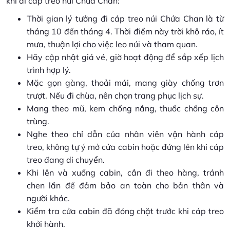
khi đi cáp treo núi Chứa Chan:
Thời gian lý tưởng đi cáp treo núi Chứa Chan là từ
tháng 10 đến tháng 4. Thời điểm này trời khô ráo, ít
mưa, thuận lợi cho việc leo núi và tham quan.
Hãy cập nhật giá vé, giờ hoạt động để sắp xếp lịch
trình hợp lý.
Mặc gọn gàng, thoải mái, mang giày chống trơn
trượt. Nếu đi chùa, nên chọn trang phục lịch sự.
Mang theo mũ, kem chống nắng, thuốc chống côn
trùng.
Nghe theo chỉ dẫn của nhân viên vận hành cáp
treo, không tự ý mở cửa cabin hoặc đứng lên khi cáp
treo đang di chuyển.
Khi lên và xuống cabin, cần đi theo hàng, tránh
chen lấn để đảm bảo an toàn cho bản thân và
người khác.
Kiểm tra cửa cabin đã đóng chặt trước khi cáp treo
khởi hành.