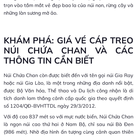
trọn vào tầm mắt vẻ đẹp bao la của núi non, rừng cây và
những làn sương mờ ảo.
KHÁM PHÁ: GIÁ VÉ CÁP TREO
NÚI CHỨA CHAN VÀ CÁC
THÔNG TIN CẦN BIẾT
Núi Chứa Chan còn được biết đến với tên gọi núi Gia Ray
hoặc núi Gia Lào, là một trong những địa danh nổi bật,
được Bộ Văn hóa, Thể thao và Du lịch công nhận là di
tích danh lam thắng cảnh cấp quốc gia theo quyết định
số 1204/QĐ-BVHTTDL ngày 29/3/2012.
Với độ cao 837 mét so với mực nước biển, Núi Chứa Chan
là ngọn núi cao thứ hai ở Nam Bộ, chỉ sau núi Bà Đen
(986 mét). Nhờ địa hình ấn tượng cùng cảnh quan thiên