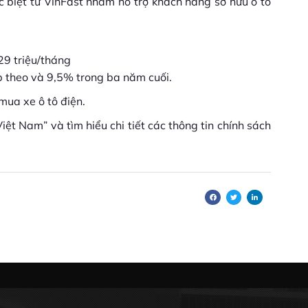
biệt từ VinFast nhằm hỗ trợ khách hàng sở hữu ô tô
29 triệu/tháng
p theo và 9,5% trong ba năm cuối.
mua xe ô tô điện.
ệt Nam” và tìm hiểu chi tiết các thông tin chính sách