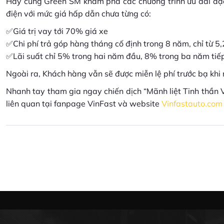
Hãy cùng Green SM khám phá các chương trình ưu đãi đặc 
điện với mức giá hấp dẫn chưa từng có:
✅Giá trị vay tới 70% giá xe
✅Chi phí trả góp hàng tháng cố định trong 8 năm, chỉ từ 5,
✅Lãi suất chỉ 5% trong hai năm đầu, 8% trong ba năm tiế
Ngoài ra, Khách hàng vẫn sẽ được miễn lệ phí trước bạ khi 
Nhanh tay tham gia ngay chiến dịch “Mãnh liệt Tinh thần Vi
liên quan tại fanpage VinFast và website
Vinfastauto.com