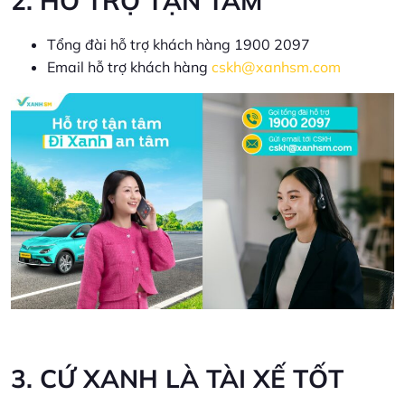
2. HỖ TRỢ TẬN TÂM
Tổng đài hỗ trợ khách hàng 1900 2097
Email hỗ trợ khách hàng
cskh@xanhsm.com
3. CỨ XANH LÀ TÀI XẾ TỐT