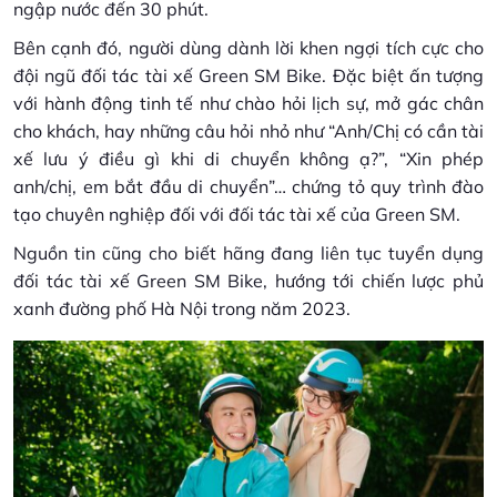
ngập nước đến 30 phút.
Bên cạnh đó, người dùng dành lời khen ngợi tích cực cho
đội ngũ đối tác tài xế Green SM Bike. Đặc biệt ấn tượng
với hành động tinh tế như chào hỏi lịch sự, mở gác chân
cho khách, hay những câu hỏi nhỏ như “Anh/Chị có cần tài
xế lưu ý điều gì khi di chuyển không ạ?”, “Xin phép
anh/chị, em bắt đầu di chuyển”… chứng tỏ quy trình đào
tạo chuyên nghiệp đối với đối tác tài xế của Green SM.
Nguồn tin cũng cho biết hãng đang liên tục tuyển dụng
đối tác tài xế Green SM Bike, hướng tới chiến lược phủ
xanh đường phố Hà Nội trong năm 2023.