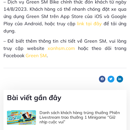
– Dịch vụ Green SM Bike chính thức đón khách từ ngày
14/8/2023. Khách hàng có thể nhanh chóng đặt xe qua
ứng dụng Green SM trên App Store của iOS và Google
Play của Android, hoặc truy cập
link tại đây
để tải ứng
dụng.
– Để biết thêm thông tin chi tiết về Green SM, vui lòng
truy cập website
xanhsm.com
hoặc theo dõi trang
Facebook
Green SM
.
Bài viết gần đây
Danh sách khách hàng trúng thưởng Phiên
Livestream trao thưởng 1 Minigame “Giữ
nhịp cuộc vui”