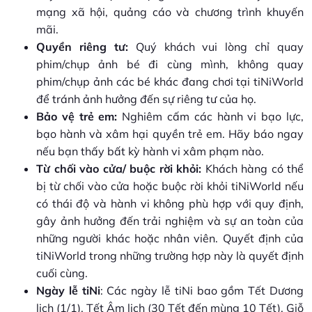
mạng xã hội, quảng cáo và chương trình khuyến
mãi.
Quyền riêng tư:
Quý khách vui lòng chỉ quay
phim/chụp ảnh bé đi cùng mình, không quay
phim/chụp ảnh các bé khác đang chơi tại tiNiWorld
để tránh ảnh hưởng đến sự riêng tư của họ.
Bảo vệ trẻ em:
Nghiêm cấm các hành vi bạo lực,
bạo hành và xâm hại quyền trẻ em. Hãy báo ngay
nếu bạn thấy bất kỳ hành vi xâm phạm nào.
Từ chối vào cửa/ buộc rời khỏi:
Khách hàng có thể
bị từ chối vào cửa hoặc buộc rời khỏi tiNiWorld nếu
có thái độ và hành vi không phù hợp với quy định,
gây ảnh hưởng đến trải nghiệm và sự an toàn của
những người khác hoặc nhân viên. Quyết định của
tiNiWorld trong những trường hợp này là quyết định
cuối cùng.
Ngày lễ tiNi
: Các ngày lễ tiNi bao gồm Tết Dương
lịch (1/1), Tết Âm lịch (30 Tết đến mùng 10 Tết), Giỗ