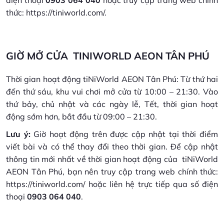
điện thoại
0903 064 040
hoặc truy cập trang web chính
thức: https://tiniworld.com/.
GIỜ MỞ CỬA TINIWORLD AEON TÂN PHÚ
Thời gian hoạt động tiNiWorld AEON Tân Phú: Từ thứ hai
đến thứ sáu, khu vui chơi mở cửa từ 10:00 – 21:30. Vào
thứ bảy, chủ nhật và các ngày lễ, Tết, thời gian hoạt
động sớm hơn, bắt đầu từ 09:00 – 21:30.
Lưu ý:
Giờ hoạt động trên được cập nhật tại thời điểm
viết bài và có thể thay đổi theo thời gian. Để cập nhật
thông tin mới nhất về thời gian hoạt động của tiNiWorld
AEON Tân Phú, bạn nên truy cập trang web chính thức:
https://tiniworld.com/ hoặc liên hệ trực tiếp qua số điện
thoại
0903 064 040
.