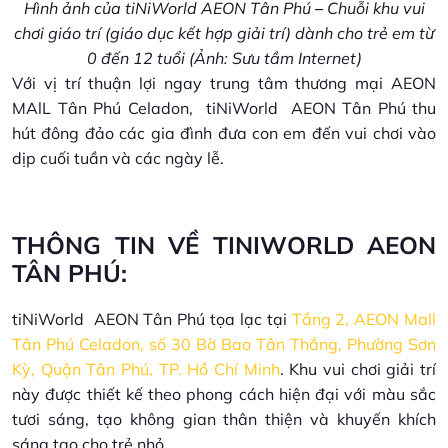
Hình ảnh của tiNiWorld AEON Tân Phú
–
Chuỗi khu vui
chơi giáo trí (giáo dục kết hợp giải trí) dành cho trẻ em từ
0 đến 12 tuổi (Ảnh: Sưu tầm Internet)
Với vị trí thuận lợi ngay trung tâm thương mại AEON
MAlL Tân Phú Celadon, tiNiWorld AEON Tân Phú thu
hút đông đảo các gia đình đưa con em đến vui chơi vào
dịp cuối tuần và các ngày lễ.
THÔNG TIN VỀ TINIWORLD AEON
TÂN PHÚ:
tiNiWorld AEON Tân Phú tọa lạc tại
Tầng 2, AEON Mall
Tân Phú Celadon, số 30 Bờ Bao Tân Thắng, Phường Sơn
Kỳ, Quận Tân Phú, TP. Hồ Chí Minh
. Khu vui chơi giải trí
này được thiết kế theo phong cách hiện đại với màu sắc
tươi sáng, tạo không gian thân thiện và khuyến khích
sáng tạo cho trẻ nhỏ.