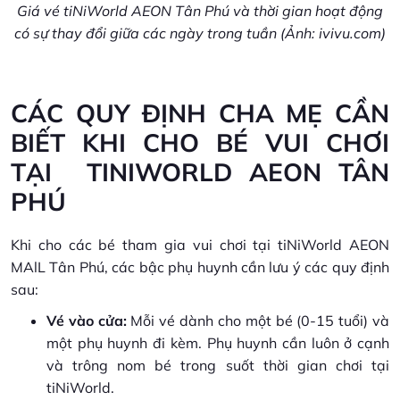
Giá vé tiNiWorld AEON Tân Phú và thời gian hoạt động
có sự thay đổi giữa các ngày trong tuần (Ảnh: ivivu.com)
CÁC QUY ĐỊNH CHA MẸ CẦN
BIẾT KHI CHO BÉ VUI CHƠI
TẠI TINIWORLD AEON TÂN
PHÚ
Khi cho các bé tham gia vui chơi tại tiNiWorld AEON
MAlL Tân Phú, các bậc phụ huynh cần lưu ý các quy định
sau:
Vé vào cửa:
Mỗi vé dành cho một bé (0-15 tuổi) và
một phụ huynh đi kèm. Phụ huynh cần luôn ở cạnh
và trông nom bé trong suốt thời gian chơi tại
tiNiWorld.