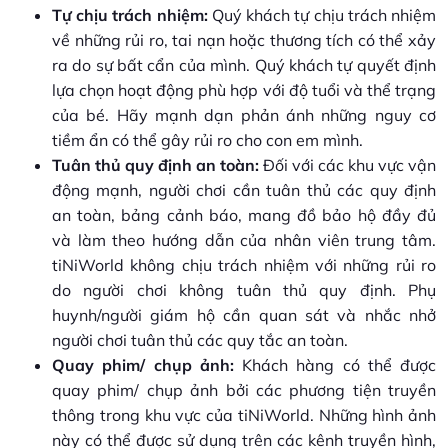
Tự chịu trách nhiệm:
Quý khách tự chịu trách nhiệm
về những rủi ro, tai nạn hoặc thương tích có thể xảy
ra do sự bất cẩn của mình. Quý khách tự quyết định
lựa chọn hoạt động phù hợp với độ tuổi và thể trạng
của bé. Hãy mạnh dạn phản ánh những nguy cơ
tiềm ẩn có thể gây rủi ro cho con em mình.
Tuân thủ quy định an toàn:
Đối với các khu vực vận
động mạnh, người chơi cần tuân thủ các quy định
an toàn, bảng cảnh báo, mang đồ bảo hộ đầy đủ
và làm theo hướng dẫn của nhân viên trung tâm.
tiNiWorld không chịu trách nhiệm với những rủi ro
do người chơi không tuân thủ quy định. Phụ
huynh/người giám hộ cần quan sát và nhắc nhở
người chơi tuân thủ các quy tắc an toàn.
Quay phim/ chụp ảnh:
Khách hàng có thể được
quay phim/ chụp ảnh bởi các phương tiện truyền
thông trong khu vực của tiNiWorld. Những hình ảnh
này có thể được sử dụng trên các kênh truyền hình,