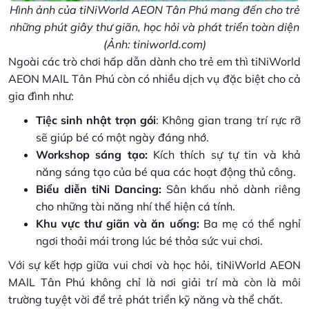
Hình ảnh của tiNiWorld AEON Tân Phú mang đến cho trẻ
những phút giây thư giãn, học hỏi và phát triển toàn diện
(Ảnh: tiniworld.com)
Ngoài các trò chơi hấp dẫn dành cho trẻ em thì tiNiWorld
AEON MAlL Tân Phú còn có nhiều dịch vụ đặc biệt cho cả
gia đình như:
Tiệc sinh nhật trọn gói
: Không gian trang trí rực rỡ
sẽ giúp bé có một ngày đáng nhớ.
Workshop sáng tạo:
Kích thích sự tự tin và khả
năng sáng tạo của bé qua các hoạt động thủ công.
Biểu diễn tiNi Dancing:
Sân khấu nhỏ dành riêng
cho những tài năng nhí thể hiện cá tính.
Khu vực thư giãn và ăn uống:
Ba mẹ có thể nghỉ
ngơi thoải mái trong lúc bé thỏa sức vui chơi.
Với sự kết hợp giữa vui chơi và học hỏi, tiNiWorld AEON
MAlL Tân Phú không chỉ là nơi giải trí mà còn là môi
trường tuyệt vời để trẻ phát triển kỹ năng và thể chất.