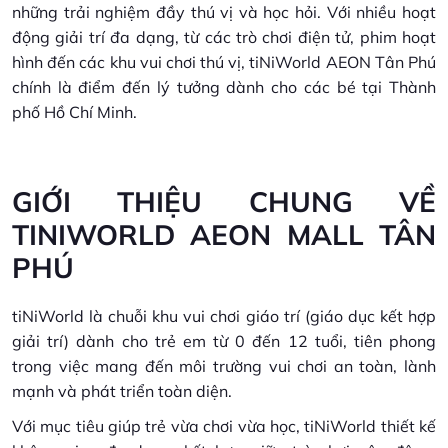
những trải nghiệm đầy thú vị và học hỏi. Với nhiều hoạt
động giải trí đa dạng, từ các trò chơi điện tử, phim hoạt
hình đến các khu vui chơi thú vị, tiNiWorld AEON Tân Phú
chính là điểm đến lý tưởng dành cho các bé tại Thành
phố Hồ Chí Minh.
GIỚI THIỆU CHUNG VỀ
TINIWORLD AEON MALL TÂN
PHÚ
tiNiWorld là chuỗi khu vui chơi giáo trí (giáo dục kết hợp
giải trí) dành cho trẻ em từ 0 đến 12 tuổi, tiên phong
trong việc mang đến môi trường vui chơi an toàn, lành
mạnh và phát triển toàn diện.
Với mục tiêu giúp trẻ vừa chơi vừa học, tiNiWorld thiết kế