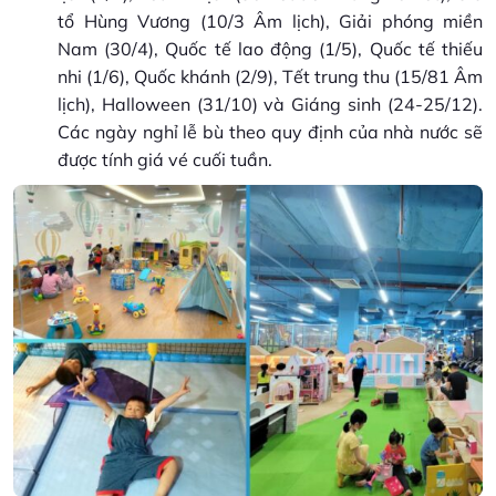
tổ Hùng Vương (10/3 Âm lịch), Giải phóng miền
Nam (30/4), Quốc tế lao động (1/5), Quốc tế thiếu
nhi (1/6), Quốc khánh (2/9), Tết trung thu (15/81 Âm
lịch), Halloween (31/10) và Giáng sinh (24-25/12).
Các ngày nghỉ lễ bù theo quy định của nhà nước sẽ
được tính giá vé cuối tuần.