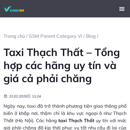
Trang chủ
/
GSM Parent Category Vi
/
Blog
/
Taxi Thạch Thất – Tổng
hợp các hãng uy tín và
giá cả phải chăng
22.02.2025
11:24
Ngày nay, taxi đã trở thành phương tiện giao thông phổ
biến ở khắp nơi, thậm chí là khu vực ngoại ô như Thạch
Thất (Hà Nội). Các hãng
taxi Thạch Thất
uy tín với mức
giá phải chăng đã kịp thời phục vụ tốt nhu cầu đi lại của