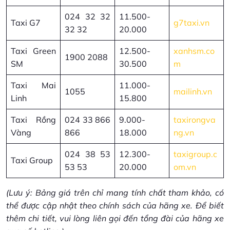
024 32 32
11.500-
Taxi G7
g7taxi.vn
32 32
20.000
Taxi Green
12.500-
xanhsm.co
1900 2088
SM
30.500
m
Taxi Mai
11.000-
1055
mailinh.vn
Linh
15.800
Taxi Rồng
024 33 866
9.000-
taxirongva
Vàng
866
18.000
ng.vn
024 38 53
12.300-
taxigroup.c
Taxi Group
53 53
20.000
om.vn
(Lưu ý: Bảng giá trên chỉ mang tính chất tham khảo, có
thể được cập nhật theo chính sách của hãng xe. Để biết
thêm chi tiết, vui lòng liên gọi đến tổng đài của hãng xe