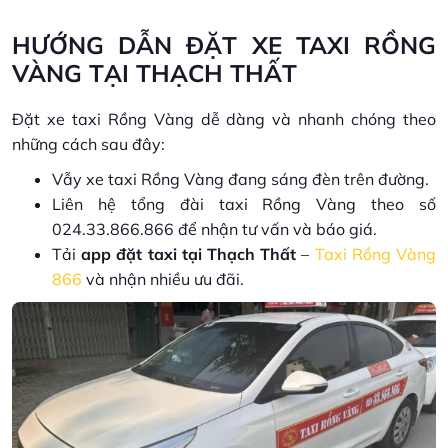
HƯỚNG DẪN ĐẶT XE TAXI RỒNG
VÀNG TẠI THẠCH THẤT
Đặt xe taxi Rồng Vàng dễ dàng và nhanh chóng theo
những cách sau đây:
Vẫy xe taxi Rồng Vàng đang sáng đèn trên đường.
Liên hệ tổng đài taxi Rồng Vàng theo số
024.33.866.866 để nhận tư vấn và báo giá.
Tải
app đặt taxi tại Thạch Thất
–
Taxi Rồng Vàng
866
và nhận nhiều ưu đãi.