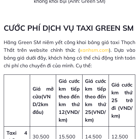
không khói bụi (Ảnh: Green SM)
CƯỚC PHÍ DỊCH VỤ TAXI GREEN SM
Hãng Green SM niêm yết công khai bảng giá taxi Thạch
Thất trên website chính thức (
xanhsm.com
). Dựa vào
bảng giá dưới đây, khách hàng có thể chủ động tính toán
chi phí cho chuyến đi của mình. Cụ thể:
Giá cước
Giá cước
Giá cước
Giá mở
km tiếp
km tiếp
km thứ
cửa
(VN
theo đến
theo đến
25 trở
D/2km
km thứ
km thứ
đi
(VND/
đầu)
12
(VND/
25
(VND/
km)
km)
km)
Taxi 4
30.500
15.500
14.500
12.500