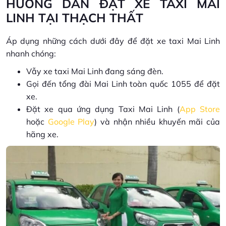
HƯỚNG DẪN ĐẶT XE TAXI MAI
LINH TẠI THẠCH THẤT
Áp dụng những cách dưới đây để đặt xe taxi Mai Linh
nhanh chóng:
Vẫy xe taxi Mai Linh đang sáng đèn.
Gọi đến tổng đài Mai Linh toàn quốc 1055 để đặt
xe.
Đặt xe qua ứng dụng Taxi Mai Linh (
App Store
hoặc
Google Play
) và nhận nhiều khuyến mãi của
hãng xe.