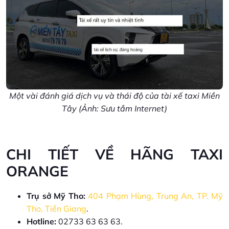
Một vài đánh giá dịch vụ và thái độ của tài xế taxi Miền
Tây (Ảnh: Sưu tầm Internet)
CHI TIẾT VỀ HÃNG TAXI
ORANGE
Trụ sở Mỹ Tho:
404 Phạm Hùng, Trung An, TP. Mỹ
Tho, Tiền Giang
.
Hotline:
02733 63 63 63.