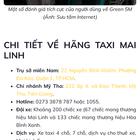
Một số đánh giá tích cực của người dùng về Green SM
(Ảnh: Sưu tầm Internet)
CHI TIẾT VỀ HÃNG TAXI MAI
LINH
Trụ sở miền Nam:
22 Nguyễn Bỉnh Khiêm, Phường
Đa Kao, Quận 1, TP.HCM
.
Chi nhánh Mỹ Tho:
222 ấp 4, xã Đạo Thạnh, Mỹ
Tho, Tiền Giang
.
Hotline:
0273 3878 787 hoặc 1055.
Đội xe:
Khoảng 200 chiếc xe (67 chiếc mang thương
hiệu Mai Linh và 133 chiếc mang thương hiệu Hòa
Bình Xanh.
Dịch vụ:
Xe taxi 4 chỗ, 7 chỗ, dịch vụ cho thuê xe,