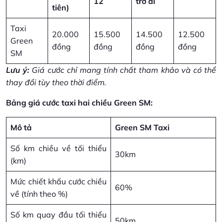
12
trở đi
tiên)
Taxi
20.000
15.500
14.500
12.500
Green
đồng
đồng
đồng
đồng
SM
Lưu ý:
Giá cước chỉ mang tính chất tham khảo và có thể
thay đổi tùy theo thời điểm.
Bảng giá cước taxi hai chiều Green SM:
Mô tả
Green SM Taxi
Số km chiều về tối thiểu
30km
(km)
Mức chiết khấu cước chiều
60%
về (tính theo %)
Số km quay đầu tối thiểu
50km