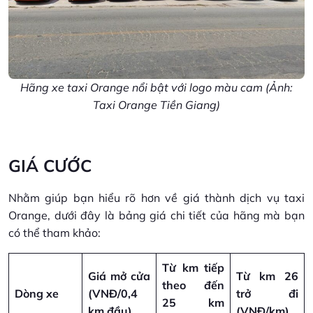
Hãng xe taxi Orange nổi bật với logo màu cam (Ảnh:
Taxi Orange Tiền Giang)
GIÁ CƯỚC
Nhằm giúp bạn hiểu rõ hơn về giá thành dịch vụ taxi
Orange, dưới đây là bảng giá chi tiết của hãng mà bạn
có thể tham khảo:
Từ km tiếp
Giá mở cửa
Từ km 26
theo đến
Dòng xe
(VNĐ/0,4
trở đi
25 km
km đầu)
(VNĐ/km)