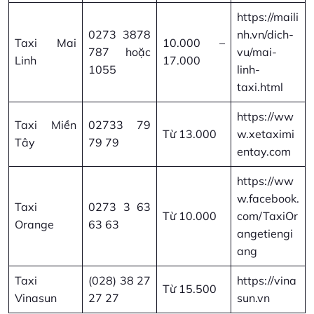
https://maili
0273 3878
nh.vn/dich-
Taxi Mai
10.000 –
787 hoặc
vu/mai-
Linh
17.000
1055
linh-
taxi.html
https://ww
Taxi Miền
02733 79
Từ 13.000
w.xetaximi
Tây
79 79
entay.com
https://ww
w.facebook.
Taxi
0273 3 63
Từ 10.000
com/TaxiOr
Orange
63 63
angetiengi
ang
Taxi
(028) 38 27
https://vina
Từ 15.500
Vinasun
27 27
sun.vn