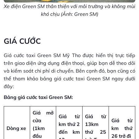
Xe điện Green SM thân thiện với môi trường và không mùi
khó chịu (Ảnh: Green SM)
GIÁ CƯỚC
Giá cước taxi Green SM Mỹ Tho được hiển thị trực tiếp
trên giao diện ứng dụng điện thoại, giúp bạn dễ theo dõi
và kiểm soát chi phí di chuyển. Bên cạnh đó, bạn cũng có
thể tham khảo bảng giá cước taxi Green SM ngay dưới
đây:
Bảng giá cước taxi Green SM:
Giá mở
Giá từ
Giá từ
cửa
Giá từ
km thứ 2
13km
Dòng xe
(1km
km thứ
đến km
thứ 25
đầu
26 trở đi