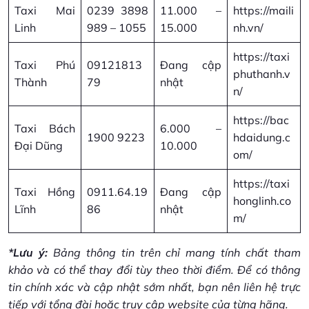
Taxi Mai
0239 3898
11.000 –
https://maili
Linh
989 – 1055
15.000
nh.vn/
https://taxi
Taxi Phú
09121813
Đang cập
phuthanh.v
Thành
79
nhật
n/
https://bac
Taxi Bách
6.000 –
1900 9223
hdaidung.c
Đại Dũng
10.000
om/
https://taxi
Taxi Hồng
0911.64.19
Đang cập
honglinh.co
Lĩnh
86
nhật
m/
*Lưu ý:
Bảng thông tin trên chỉ mang tính chất tham
khảo và có thể thay đổi tùy theo thời điểm. Để có thông
tin chính xác và cập nhật sớm nhất, bạn nên liên hệ trực
tiếp với tổng đài hoặc truy cập website của từng hãng.