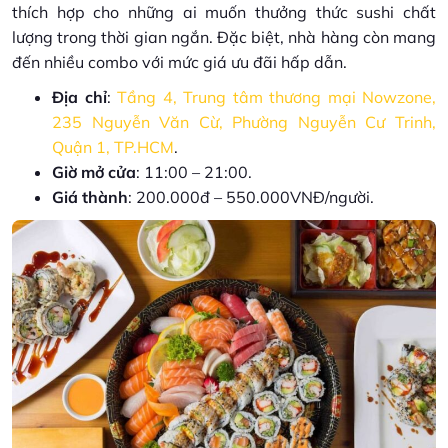
thích hợp cho những ai muốn thưởng thức sushi chất
lượng trong thời gian ngắn. Đặc biệt, nhà hàng còn mang
đến nhiều combo với mức giá ưu đãi hấp dẫn.
Địa chỉ
:
Tầng 4, Trung tâm thương mại Nowzone,
235 Nguyễn Văn Cừ, Phường Nguyễn Cư Trinh,
Quận 1, TP.HCM
.
Giờ mở cửa
: 11:00 – 21:00.
Giá thành
: 200.000đ – 550.000VNĐ/người.