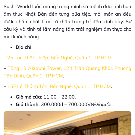
Sushi World luôn mang trong mình sứ mệnh đưa tinh hoa
ẩm thực Nhật Bản đến từng bữa tiệc, mỗi món ăn đều
được chăm chút tỉ mỉ từ khâu trang trí đến trình bày. Sự
cầu kỳ và tinh tế lầm nâng tầm trải nghiệm ẩm thực cho
mọi khách hàng.
Địa chỉ
:
–
​​25 Tôn Thất Thiệp, Bến Nghé, Quận 1, TP.HCM
.
–
Tầng 13 Akuruhi Tower, 124 Trần Quang Khải, Phường
Tân Định, Quận 1, TP.HCM
.
–
15E Lê Thánh Tôn, Bến Nghé, Quận 1, TP.HCM
.
Giờ mở cửa
: 11:00 – 22:00.
Giá thành
: 300.000đ – 700.000VNĐ/người.