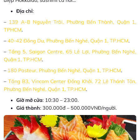
điệp Hokkaido, sashimi cá hồi…
Địa chỉ
:
–
139 A-B Nguyễn Trãi, Phường Bến Thành, Quận 1,
TPHCM
.
–
40-42 Đông Du, Phường Bến Nghé, Quận 1, TP.HCM
.
–
Tầng 5, Saigon Centre, 65 Lê Lợi, Phường Bến Nghé,
Quận 1, TP.HCM
.
–
180 Pasteur, Phường Bến Nghé, Quận 1, TP.HCM
.
–
Tầng B3, Vincom Center Đồng Khởi, 72 Lê Thánh Tôn,
Phường Bến Nghé, Quận 1, TP.HCM
.
Giờ mở cửa
: 10:30 – 23:00.
Giá thành
: 300.000đ – 500.000VNĐ/người.