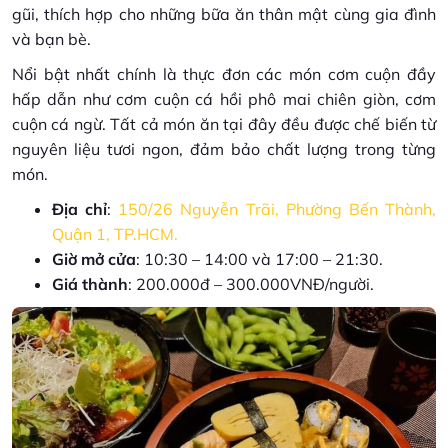
gũi, thích hợp cho những bữa ăn thân mật cùng gia đình
và bạn bè.
Nổi bật nhất chính là thực đơn các món cơm cuộn đầy
hấp dẫn như cơm cuộn cá hồi phô mai chiên giòn, cơm
cuộn cá ngừ. Tất cả món ăn tại đây đều được chế biến từ
nguyên liệu tươi ngon, đảm bảo chất lượng trong từng
món.
Địa chỉ
:
150/26 Nguyễn Trãi, Phường Bến Thành,
Quận 1, TP.HCM.
Giờ mở cửa
: 10:30 – 14:00 và 17:00 – 21:30.
Giá thành
: 200.000đ – 300.000VNĐ/người.