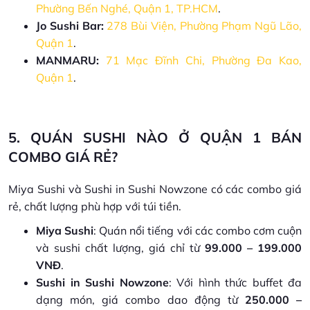
Phường Bến Nghé, Quận 1, TP.HCM
.
Jo Sushi Bar:
278 Bùi Viện, Phường Phạm Ngũ Lão,
Quận 1
.
MANMARU:
71 Mạc Đĩnh Chi, Phường Đa Kao,
Quận 1
.
5. QUÁN SUSHI NÀO Ở QUẬN 1 BÁN
COMBO GIÁ RẺ?
Miya Sushi và Sushi in Sushi Nowzone có các combo giá
rẻ, chất lượng phù hợp với túi tiền.
Miya Sushi
: Quán nổi tiếng với các combo cơm cuộn
và sushi chất lượng, giá chỉ từ
99.000 – 199.000
VNĐ
.
Sushi in Sushi Nowzone
: Với hình thức buffet đa
dạng món, giá combo dao động từ
250.000 –