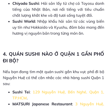
Chiyoda Sushi:
Hải sản lấy từ chợ cá Toyosu danh
tiếng của Nhật Bản, nơi nổi tiếng với tiêu chuẩn
chất lượng khắt khe và độ tươi sống tuyệt đối.
Sushi World:
Nhập khẩu hải sản từ các vùng biển
uy tín như Hokkaido và Kyushu, đảm bảo mang đến
hương vị nguyên bản trong từng món ăn.
4. QUÁN SUSHI NÀO Ở QUẬN 1 GẦN PHỐ
ĐI BỘ?
Nếu bạn đang tìm một quán sushi gần khu vực phố đi bộ
Nguyễn Huệ có thể cân nhắc các nhà hàng sushi Quận 1
sau:
Sushi Tei
:
129 Nguyễn Huệ, Bến Nghé, Quận 1,
TP.HCM
.
MATSURI Japanese Restaurant
:
3 Nguyễn Huệ,