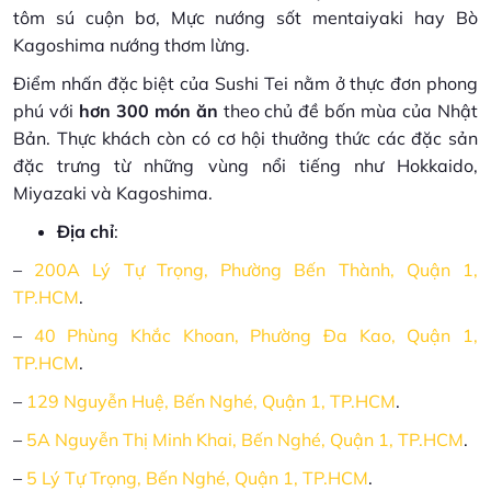
tôm sú cuộn bơ, Mực nướng sốt mentaiyaki hay Bò
Kagoshima nướng thơm lừng.
Điểm nhấn đặc biệt của Sushi Tei nằm ở thực đơn phong
phú với
hơn 300 món ăn
theo chủ đề bốn mùa của Nhật
Bản. Thực khách còn có cơ hội thưởng thức các đặc sản
đặc trưng từ những vùng nổi tiếng như Hokkaido,
Miyazaki và Kagoshima.
Địa chỉ
:
–
200A Lý Tự Trọng, Phường Bến Thành, Quận 1,
TP.HCM
.
–
40 Phùng Khắc Khoan, Phường Đa Kao, Quận 1,
TP.HCM
.
–
129 Nguyễn Huệ, Bến Nghé, Quận 1, TP.HCM
.
–
5A Nguyễn Thị Minh Khai, Bến Nghé, Quận 1, TP.HCM
.
–
5 Lý Tự Trọng, Bến Nghé, Quận 1, TP.HCM
.