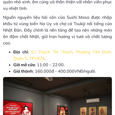
quán nhỏ xinh, ấm cúng và thân thiện với nhân viên phục
vụ nhiệt tình.
Nguồn nguyên liệu hải sản của Sushi Masa được nhập
khẩu từ vùng biển Na Uy và chợ cá Tsukiji nổi tiếng của
Nhật Bản. Đây chính là nền tảng để tạo nên những món
ăn đậm chất Nhật, giữ trọn hương vị tươi và chất lượng
cao.
Địa chỉ
:
52 Thạch Thị Thanh, Phường Tân Định,
Quận 1, TP.HCM
.
Giờ mở cửa
: 11:00 – 22:00.
Giá thành
: 160.000đ – 400.000VNĐ/người.