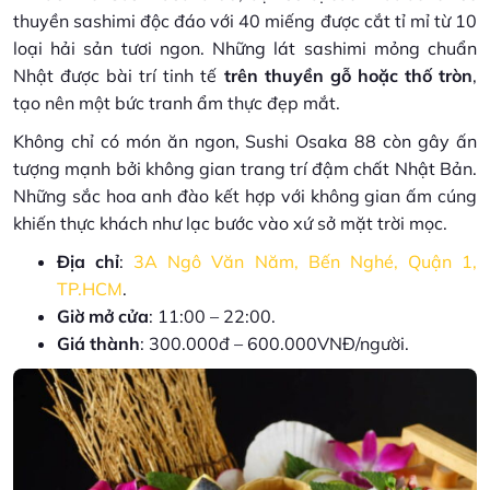
thuyền sashimi độc đáo với 40 miếng được cắt tỉ mỉ từ 10
loại hải sản tươi ngon. Những lát sashimi mỏng chuẩn
Nhật được bài trí tinh tế
trên thuyền gỗ hoặc thố tròn
,
tạo nên một bức tranh ẩm thực đẹp mắt.
Không chỉ có món ăn ngon, Sushi Osaka 88 còn gây ấn
tượng mạnh bởi không gian trang trí đậm chất Nhật Bản.
Những sắc hoa anh đào kết hợp với không gian ấm cúng
khiến thực khách như lạc bước vào xứ sở mặt trời mọc.
Địa chỉ
:
3A Ngô Văn Năm, Bến Nghé, Quận 1,
TP.HCM
.
Giờ mở cửa
: 11:00 – 22:00.
Giá thành
: 300.000đ – 600.000VNĐ/người.