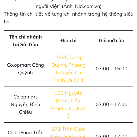
người Việt” (Ảnh: Nld.com.vn)
Thông tin chi tiết về từng chi nhánh trong hệ thống siêu
thị:
Tên chi nhánh
Địa chỉ
Giờ mở cửa
tại Sài Gòn
189C Cống
Co.opmart Cống
Quỳnh, Phường
07:00 – 15:00
Quỳnh
Nguyễn Cư
Trinh, Quận 1
168 Nguyễn
Co.opmart
Đình Chiểu,
Nguyễn Đình
07:00 – 17:00
Phường 6, Quận
Chiểu
3
171 Trần Quốc
Co.opFood Trần
Thảo, Phường 9,
07:00 – 17:00