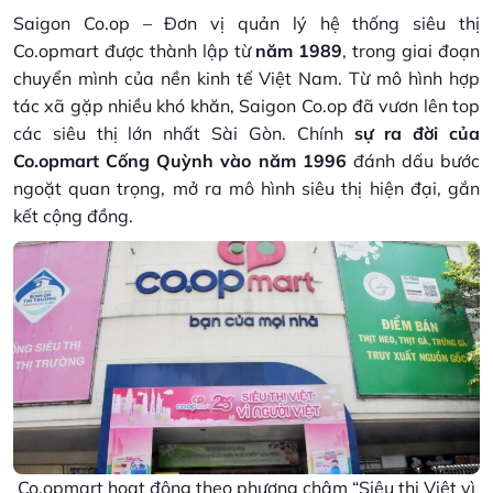
Saigon Co.op – Đơn vị quản lý hệ thống siêu thị
Co.opmart được thành lập từ
năm 1989
, trong giai đoạn
chuyển mình của nền kinh tế Việt Nam. Từ mô hình hợp
tác xã gặp nhiều khó khăn, Saigon Co.op đã vươn lên top
các siêu thị lớn nhất Sài Gòn. Chính
sự ra đời của
Co.opmart Cống Quỳnh vào năm 1996
đánh dấu bước
ngoặt quan trọng, mở ra mô hình siêu thị hiện đại, gắn
kết cộng đồng.
Co.opmart hoạt động theo phương châm “Siêu thị Việt vì