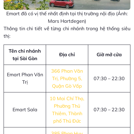
Emart đã có vị thế nhất định tại thị trường nội địa (Ảnh:
Mars Hartdegen)
Thông tin chi tiết về từng chi nhánh trong hệ thống siêu
thị:
Tên chi nhánh
Địa chỉ
Giờ mở cửa
tại Sài Gòn
366 Phan Văn
Emart Phan Văn
Trị, Phường 5,
07:30 – 22:30
Trị
Quận Gò Vấp
10 Mai Chí Thọ,
Phường Thủ
Emart Sala
07:30 – 22:30
Thiêm, Thành
phố Thủ Đức
385 Phan Huy