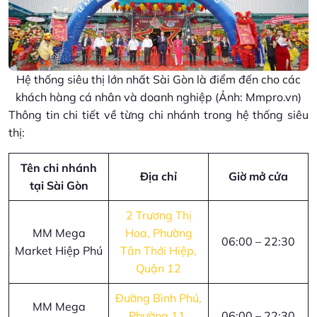
Hệ thống siêu thị lớn nhất Sài Gòn là điểm đến cho các
khách hàng cá nhân và doanh nghiệp (Ảnh: Mmpro.vn)
Thông tin chi tiết về từng chi nhánh trong hệ thống siêu
thị:
Tên chi nhánh
Địa chỉ
Giờ mở cửa
tại Sài Gòn
2 Trương Thị
MM Mega
Hoa, Phường
06:00 – 22:30
Market Hiệp Phú
Tân Thới Hiệp,
Quận 12
Đường Bình Phú,
MM Mega
Phường 11,
06:00 – 22:30