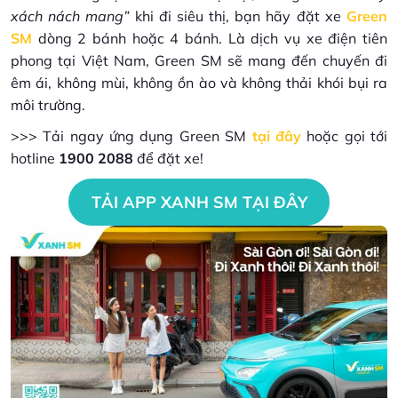
xách nách mang”
khi đi siêu thị, bạn hãy đặt xe
Green
SM
dòng 2 bánh hoặc 4 bánh. Là dịch vụ xe điện tiên
phong tại Việt Nam, Green SM sẽ mang đến chuyến đi
êm ái, không mùi, không ồn ào và không thải khói bụi ra
môi trường.
>>> Tải ngay ứng dụng Green SM
tại đây
hoặc gọi tới
hotline
1900 2088
để đặt xe!
TẢI APP XANH SM TẠI ĐÂY