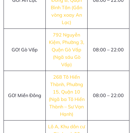
GO! An Lạc
Đông B, Quận
08:00 – 22:00
Bình Tân (Gần
vòng xoay An
Lạc)
792 Nguyễn
Kiệm, Phường 3,
GO! Gò Vấp
Quận Gò Vấp
08:00 – 22:00
(Ngã sáu Gò
Vấp)
268 Tô Hiến
Thành, Phường
15, Quận 10
GO! Miền Đông
08:00 – 22:00
(Ngã ba Tô Hiến
Thành – Sư Vạn
Hạnh)
Lô A, Khu dân cư