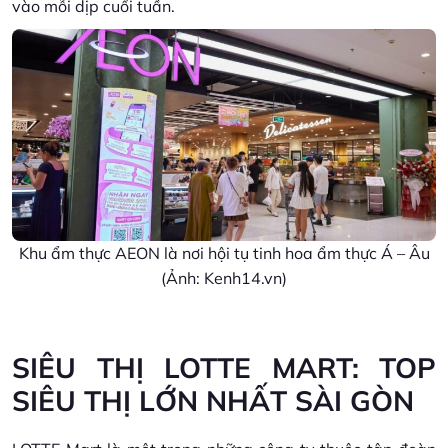
vào mỗi dịp cuối tuần.
Khu ẩm thực AEON là nơi hội tụ tinh hoa ẩm thực Á – Âu
(Ảnh: Kenh14.vn)
SIÊU THỊ LOTTE MART: TOP
SIÊU THỊ LỚN NHẤT SÀI GÒN