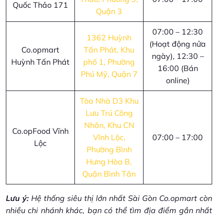
Quốc Thảo 171
Quận 3
07:00 – 12:30
1362 Huỳnh
(Hoạt động nửa
Co.opmart
Tấn Phát, Khu
ngày), 12:30 –
Huỳnh Tấn Phát
phố 1, Phường
16:00 (Bán
Phú Mỹ, Quận 7
online)
Tòa Nhà D3 Khu
Lưu Trú Công
Nhân, Khu CN
Co.opFood Vĩnh
Vĩnh Lộc,
07:00 – 17:00
Lộc
Phường Bình
Hưng Hòa B,
Quận Bình Tân
Lưu ý:
Hệ thống siêu thị lớn nhất Sài Gòn Co.opmart còn
nhiều chi nhánh khác, bạn có thể tìm địa điểm gần nhất