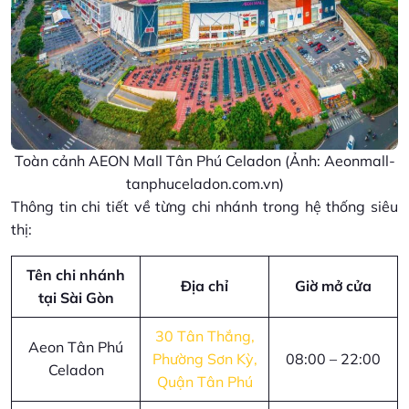
Toàn cảnh AEON Mall Tân Phú Celadon (Ảnh: Aeonmall-
tanphuceladon.com.vn)
Thông tin chi tiết về từng chi nhánh trong hệ thống siêu
thị:
Tên chi nhánh
Địa chỉ
Giờ mở cửa
tại Sài Gòn
30 Tân Thắng,
Aeon Tân Phú
Phường Sơn Kỳ,
08:00 – 22:00
Celadon
Quận Tân Phú