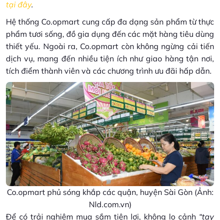
tại đây
.
Hệ thống Co.opmart cung cấp đa dạng sản phẩm từ thực
phẩm tươi sống, đồ gia dụng đến các mặt hàng tiêu dùng
thiết yếu. Ngoài ra, Co.opmart còn không ngừng cải tiến
dịch vụ, mang đến nhiều tiện ích như giao hàng tận nơi,
tích điểm thành viên và các chương trình ưu đãi hấp dẫn.
Co.opmart phủ sóng khắp các quận, huyện Sài Gòn (Ảnh:
Nld.com.vn)
Để có trải nghiệm mua sắm tiện lợi, không lo cảnh
“tay