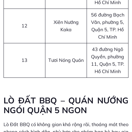
Hồ Chí Minh
56 đường Bạch
Xiên Nướng
Vân, phường 5,
12
Kaka
Quận 5, TP. Hồ
Chí Minh
43 đường Ngô
Quyền, phường
13
Tươi Nóng Quán
11, Quận 5, TP.
Hồ Chí Minh
LÒ ĐẤT BBQ – QUÁN NƯỚNG
NGÓI QUẬN 5 NGON
Lò Đất BBQ có không gian khá rộng rãi, thoáng mát theo
phong cách bình dân, phù hợp cho nhóm bạn bè hay gia