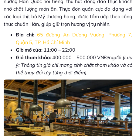
nướng Hàn Quốc nổi tiếng, thu hút đông đảo thực khách
nhờ chất lượng món ăn. Thực đơn quán cực đa dạng với
các loại thịt bò Mỹ thượng hạng, được tẩm ướp theo công
thức chuẩn Hàn, giúp giữ trọn hương vị tự nhiên.
Địa chỉ:
65 đường An Dương Vương, Phường 7,
Quận 5, TP. Hồ Chí Minh
Giờ mở cửa:
11:00 – 22:00
Giá tham khảo:
400.000 – 500.000 VNĐ/người
(Lưu
ý: Thông tin giá chỉ mang tính chất tham khảo và có
thể thay đổi tùy từng thời điểm).