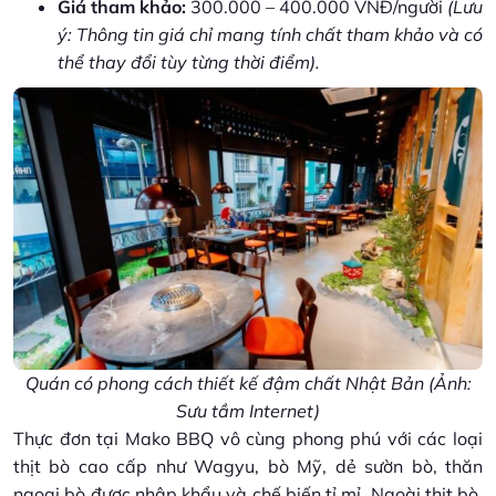
Giá tham khảo:
300.000 – 400.000 VNĐ/người
(Lưu
ý: Thông tin giá chỉ mang tính chất tham khảo và có
thể thay đổi tùy từng thời điểm).
Quán có phong cách thiết kế đậm chất Nhật Bản (Ảnh:
Sưu tầm Internet)
Thực đơn tại Mako BBQ vô cùng phong phú với các loại
thịt bò cao cấp như Wagyu, bò Mỹ, dẻ sườn bò, thăn
ngoại bò được nhập khẩu và chế biến tỉ mỉ. Ngoài thịt bò,