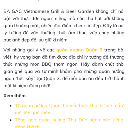
BA GÁC Vietnamese Grill & Beer Garden không chỉ nổi
bật với thực đơn ngon miệng mà còn thu hút bởi không
gian thoáng mát, nhiều địa điểm check-in đẹp. Đây là nơi
lý tưởng để vừa thưởng thức ẩm thực, vừa chụp những
bức ảnh đẹp để lưu giữ kỉ niệm.
Với những gợi ý về các
quán nướng Quận 3
trong bài
viết, hy vọng bạn đã tìm được địa chỉ lý tưởng để thưởng
thức những món BBQ thơm ngon. Hãy dành chút thời
gian ghé qua và tự mình khám phá những quán nướng
ngon “hết sảy” tại Quận 3, để mỗi bữa ăn đều trở thành
một kỉ niệm đáng nhớ!
Xem thêm:
10 quán nướng Quận 1 khiến thực khách “mê mẩn”
mỗi lần ghé thăm
Tổng hợp quán nướng Thủ Đức ngon nức tiếng,
đông khách