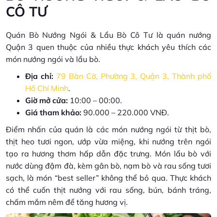
CÔ TƯ
Quán Bò Nướng Ngói & Lẩu Bò Cô Tư là quán nướng
Quận 3 quen thuộc của nhiều thực khách yêu thích các
món nướng ngói và lẩu bò.
Địa chỉ:
79 Bàn Cờ, Phường 3, Quận 3, Thành phố
Hồ Chí Minh
.
Giờ mở cửa:
10:00 – 00:00.
Giá tham khảo:
90.000 – 220.000 VNĐ.
Điểm nhấn của quán là các món nướng ngói từ thịt bò,
thịt heo tươi ngon, ướp vừa miệng, khi nướng trên ngói
tạo ra hương thơm hấp dẫn đặc trưng. Món lẩu bò với
nước dùng đậm đà, kèm gân bò, nạm bò và rau sống tươi
sạch, là món “best seller” không thể bỏ qua. Thực khách
có thể cuốn thịt nướng với rau sống, bún, bánh tráng,
chấm mắm nêm để tăng hương vị.