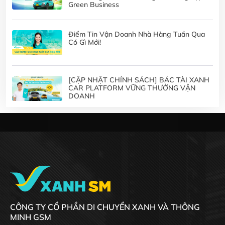
Green Business
Điểm Tin Vận Doanh Nhà Hàng Tuần Qua
Có Gì Mới!
[CẬP NHẬT CHÍNH SÁCH] BÁC TÀI XANH
CAR PLATFORM VỮNG THƯỞNG VẬN
DOANH
CÔNG TY CỔ PHẦN DI CHUYỂN XANH VÀ THÔNG
MINH GSM