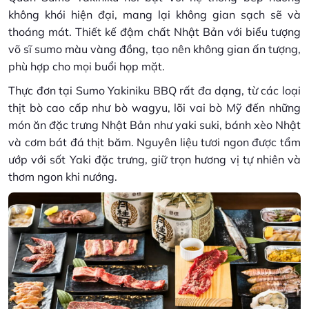
không khói hiện đại, mang lại không gian sạch sẽ và
thoáng mát. Thiết kế đậm chất Nhật Bản với biểu tượng
võ sĩ sumo màu vàng đồng, tạo nên không gian ấn tượng,
phù hợp cho mọi buổi họp mặt.
Thực đơn tại Sumo Yakiniku BBQ rất đa dạng, từ các loại
thịt bò cao cấp như bò wagyu, lõi vai bò Mỹ đến những
món ăn đặc trưng Nhật Bản như yaki suki, bánh xèo Nhật
và cơm bát đá thịt băm. Nguyên liệu tươi ngon được tẩm
ướp với sốt Yaki đặc trưng, giữ trọn hương vị tự nhiên và
thơm ngon khi nướng.