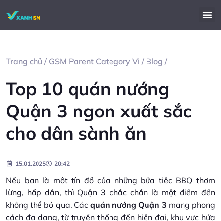
Trang chủ
/
GSM Parent Category Vi
/
Blog
/
Top 10 quán nướng
Quận 3 ngon xuất sắc
cho dân sành ăn
15.01.2025
20:42
Nếu bạn là một tín đồ của những bữa tiệc BBQ thơm
lừng, hấp dẫn, thì Quận 3 chắc chắn là một điểm đến
không thể bỏ qua. Các
quán nướng Quận 3
mang phong
cách đa dạng, từ truyền thống đến hiện đại, khu vực hứa