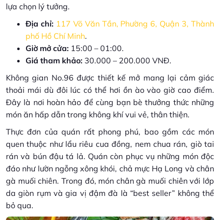
lựa chọn lý tưởng.
Địa chỉ:
117 Võ Văn Tần, Phường 6, Quận 3, Thành
phố Hồ Chí Minh
.
Giờ mở cửa:
15:00 – 01:00.
Giá tham khảo:
30.000 – 200.000 VNĐ.
Không gian No.96 được thiết kế mở mang lại cảm giác
thoải mái dù đôi lúc có thể hơi ồn ào vào giờ cao điểm.
Đây là nơi hoàn hảo để cùng bạn bè thưởng thức những
món ăn hấp dẫn trong không khí vui vẻ, thân thiện.
Thực đơn của quán rất phong phú, bao gồm các món
quen thuộc như lẩu riêu cua đồng, nem chua rán, giò tai
rán và bún đậu tá lả. Quán còn phục vụ những món độc
đáo như lườn ngỗng xông khói, chả mực Hạ Long và chân
gà muối chiên. Trong đó, món chân gà muối chiên với lớp
da giòn rụm và gia vị đậm đà là “best seller” không thể
bỏ qua.