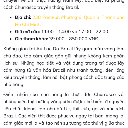
chuyên về ẩm thực nướng Nam Mỹ, đặc biệt là phong
cách Churrasco truyền thống Brazil.
Địa chỉ:
238 Pasteur, Phường 6, Quận 3, Thành phố
Hồ Chí Minh
.
Giờ mở cửa:
11:00 – 14:00 và 17:00 – 22:00.
Giá tham khảo:
39.000 – 850.000 VNĐ.
Không gian tại Au Lac Do Brazil lấy gam màu vàng làm
chủ đạo, tạo cảm giác gần gũi nhưng không kém phần
lịch sự. Những họa tiết và vật dụng trang trí được lấy
cảm hứng từ văn hóa Brazil như tranh tường, đèn lồng
kiểu truyền thống, làm nổi bật phong cách đặc trưng của
nhà hàng.
Điểm nhấn của nhà hàng là thực đơn Churrasco với
những xiên thịt nướng vàng ươm được chế biến từ nguyên
liệu chất lượng cao như bò Úc, thịt cừu, gà và xúc xích
Brazil. Các xiên thịt được phục vụ ngay tại bàn, mang lại
cảm giác mới lạ và tạo nên sự tương tác thú vị giữa thực