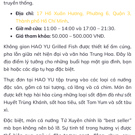
truyền thống.
Địa chỉ:
17 Hồ Xuân Hương, Phường 6, Quận 3,
Thành phố Hồ Chí Minh
.
Giờ mở cửa:
11:00 – 14:00 và 17:00 – 21:30.
Giá tham khảo:
50.000 – 500.000 VNĐ.
Không gian HAO YU Grilled Fish được thiết kế ấm cúng,
pha lẫn giữa nét hiện đại và văn hóa Trung Hoa. Đây là
địa điểm lý tưởng cho những buổi họp mặt gia đình, bạn
bè hoặc các dịp tụ họp đặc biệt.
Thực đơn tại HAO YU tập trung vào các loại cá nướng
đặc sản, gồm cá tai tượng, cá lăng và cá chim. Món ăn
được kết hợp hài hòa cùng những loại sốt đậm đà như sốt
Huyết Trùng Khánh, sốt hoa tiêu, sốt Tom Yum và sốt tàu
xì.
Đặc biệt, món cá nướng Tứ Xuyên chính là “best seller”
mà bạn không nên bỏ lỡ. Sự tinh tế trong hương vị được