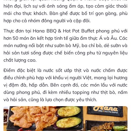
hiện đại, lịch sự với ánh sáng ấm áp, tạo cảm giác thoải
mái cho thực khách. Bàn ghế được bố trí gọn gàng, phù
hợp cho cả nhóm đông người và cặp đôi.
Thực đơn tại Hana BBQ & Hot Pot Buffet phong phú với
hơn 50 món ăn kết hợp tinh tế giữa ẩm thực Á và Âu. Các
món nướng nổi bật như sườn bò Mỹ, ba chỉ bò, dẻ sườn và
hải sản tươi sống được chế biến công phu từ nguyên liệu
chất lượng cao.
Điểm đặc biệt là nước sốt ướp thịt và nước chấm được
điều chỉnh phù hợp với khẩu vị người Việt, mang lại hương
vị đậm đà, hấp dẫn. Bên cạnh đó, các món lẩu với nước
dùng phong phú, đi kèm nhiều topping như thịt bò, nấm
và hải sản, cũng là lựa chọn được yêu thích.