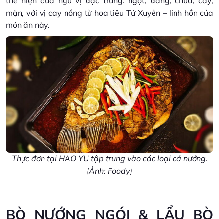
thể hiện qua ngũ vị đặc trưng: ngọt, đắng, chua, cay,
mặn, với vị cay nồng từ hoa tiêu Tứ Xuyên – linh hồn của
món ăn này.
Thực đơn tại HAO YU tập trung vào các loại cá nướng.
(Ảnh: Foody)
BÒ NƯỚNG NGÓI & LẨU BÒ