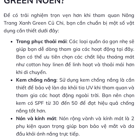
GREEN NOEN?
Để có trải nghiệm trọn vẹn hơn khi tham quan Nông
Trang Xanh Green Củ Chi, bạn cần chuẩn bị một số vật
dụng cần thiết dưới đây:
Trang phục thoải mái
: Các loại quần áo gọn nhẹ sẽ
giúp bạn dễ dàng tham gia các hoạt động tại đây.
Bạn có thể ưu tiên chọn các chất liệu thoáng mát
như cotton hay linen để linh hoạt và thoải mái hơn
khi di chuyển.
Kem chống nắng
: Sử dụng kem chống nắng là cần
thiết để bảo vệ làn da khỏi tia UV khi tham quan và
tham gia các hoạt động ngoài trời. Bạn nên chọn
kem có SPF từ 30 đến 50 để đạt hiệu quả chống
nắng tốt hơn.
Nón và kính mát
: Nón rộng vành và kính mát là 2
phụ kiện quan trọng giúp bạn bảo vệ mắt và da
đầu khỏi ánh nắng trực tiếp.