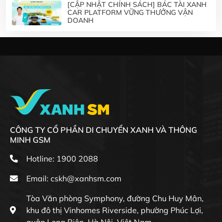
[CẬP NHẬT CHÍNH SÁCH] BÁC TÀI XANH
CAR PLATFORM VỮNG THƯỞNG VẬN
DOANH
CÔNG TY CỔ PHẦN DI CHUYỂN XANH VÀ THÔNG
MINH GSM
Hotline: 1900 2088
Email:
cskh@xanhsm.com
Tòa Văn phòng Symphony, đường Chu Huy Mân,
khu đô thị Vinhomes Riverside, phường Phúc Lợi,