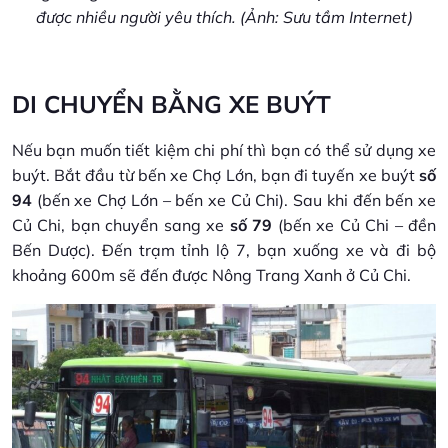
được nhiều người yêu thích. (Ảnh: Sưu tầm Internet)
DI CHUYỂN BẰNG XE BUÝT
Nếu bạn muốn tiết kiệm chi phí thì bạn có thể sử dụng xe
buýt. Bắt đầu từ bến xe Chợ Lớn, bạn đi tuyến xe buýt
số
94
(bến xe Chợ Lớn – bến xe Củ Chi). Sau khi đến bến xe
Củ Chi, bạn chuyển sang xe
số 79
(bến xe Củ Chi – đền
Bến Dược). Đến trạm tỉnh lộ 7, bạn xuống xe và đi bộ
khoảng 600m sẽ đến được Nông Trang Xanh ở Củ Chi.