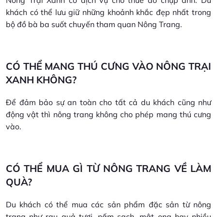
Nông Trại Xanh có dịch vụ cho thuê đồ chụp ảnh. Du
khách có thể lưu giữ những khoảnh khắc đẹp nhất trong
bộ đồ bà ba suốt chuyến tham quan Nông Trang.
CÓ THỂ MANG THÚ CƯNG VÀO NÔNG TRẠI
XANH KHÔNG?
Để đảm bảo sự an toàn cho tất cả du khách cũng như
động vật thì nông trang không cho phép mang thú cưng
vào.
CÓ THỂ MUA GÌ TỪ NÔNG TRANG VỀ LÀM
QUÀ?
Du khách có thể mua các sản phẩm đặc sản từ nông
trang như rau quả tươi, nấm sạch, mật ong hay nhiều