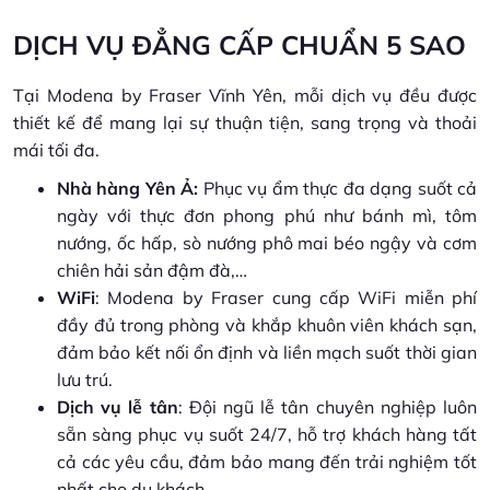
DỊCH VỤ ĐẲNG CẤP CHUẨN 5 SAO
Tại Modena by Fraser Vĩnh Yên, mỗi dịch vụ đều được
thiết kế để mang lại sự thuận tiện, sang trọng và thoải
mái tối đa.
Nhà hàng Yên Ả:
Phục vụ ẩm thực đa dạng suốt cả
ngày với thực đơn phong phú như bánh mì, tôm
nướng, ốc hấp, sò nướng phô mai béo ngậy và cơm
chiên hải sản đậm đà,…
WiFi
: Modena by Fraser cung cấp WiFi miễn phí
đầy đủ trong phòng và khắp khuôn viên khách sạn,
đảm bảo kết nối ổn định và liền mạch suốt thời gian
lưu trú.
Dịch vụ lễ tân
: Đội ngũ lễ tân chuyên nghiệp luôn
sẵn sàng phục vụ suốt 24/7, hỗ trợ khách hàng tất
cả các yêu cầu, đảm bảo mang đến trải nghiệm tốt
nhất cho du khách.