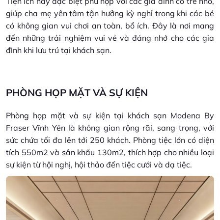
Tiện ích này đặc biệt phù hợp với các gia đình có trẻ nhỏ,
giúp cha mẹ yên tâm tận hưởng kỳ nghỉ trong khi các bé
có không gian vui chơi an toàn, bổ ích. Đây là nơi mang
đến những trải nghiệm vui vẻ và đáng nhớ cho các gia
đình khi lưu trú tại khách sạn.
PHÒNG HỌP MẶT VÀ SỰ KIỆN
Phòng họp mặt và sự kiện tại khách sạn Modena By
Fraser Vĩnh Yên là không gian rộng rãi, sang trọng, với
sức chứa tối đa lên tới 250 khách. Phòng tiệc lớn có diện
tích 550m2 và sân khấu 130m2, thích hợp cho nhiều loại
sự kiện từ hội nghị, hội thảo đến tiệc cưới và dạ tiệc.