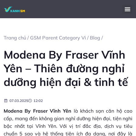
Trang chủ
/
GSM Parent Category Vi
/
Blog
/
Modena By Fraser Vĩnh
Yên – Thiên đường nghỉ
dưỡng hiện đại & tinh tế
07.03.2025
12:02
Modena By Fraser Vĩnh Yên
là khách sạn căn hộ cao
cấp, mang đến không gian nghỉ dưỡng hiện đại, tiện nghi
bậc nhất tại Vĩnh Yên. Với vị trí đắc địa, dịch vụ tiêu
chuẩn 5 sao và hệ thống tiện ích đa dạng, nơi đây là