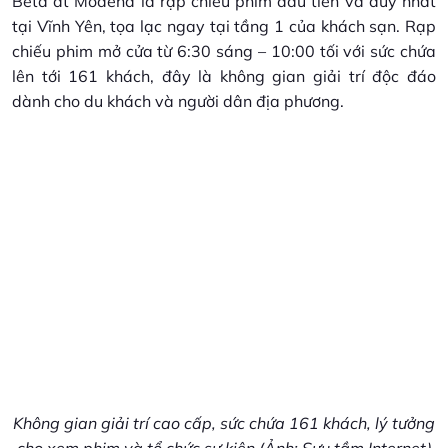
Beta at Modena là rạp chiếu phim đầu tiên và duy nhất
tại Vĩnh Yên, tọa lạc ngay tại tầng 1 của khách sạn. Rạp
chiếu phim mở cửa từ 6:30 sáng – 10:00 tối với sức chứa
lên tới 161 khách, đây là không gian giải trí độc đáo
dành cho du khách và người dân địa phương.
Không gian giải trí cao cấp, sức chứa 161 khách, lý tưởng
cho xem phim và tổ chức sự kiện (Ảnh: Sưu tầm Internet)