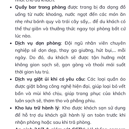
Quầy bar trong phòng
được trang bị đa dạng đồ
uống từ nước khoáng, nước ngọt đến các món ăn
nhẹ như bánh quy và trái cây sấy,.. để du khách có
thể thư giãn và thưởng thức ngay tại phòng bất cứ
lúc nào.
Dịch vụ dọn phòng
: Đội ngũ nhân viên chuyên
nghiệp sẽ dọn dẹp, thay ga giường, hút bụi,… mỗi
ngày. Do đó, du khách sẽ được tận hưởng một
không gian sạch sẽ, gọn gàng và thoải mái suốt
thời gian lưu trú.
Dịch vụ giặt ủi
khi có yêu cầu:
Các loại quần áo
được giặt bằng công nghệ hiện đại, giúp loại bỏ vết
bẩn và mùi khó chịu, giúp trang phục của khách
luôn sạch sẽ, thơm tho và phẳng phiu.
Kho lưu trữ hành lý
: Kho được khách sạn sử dụng
để hỗ trợ du khách gửi hành lý an toàn trước khi
nhận phòng hoặc sau khi trả phòng.