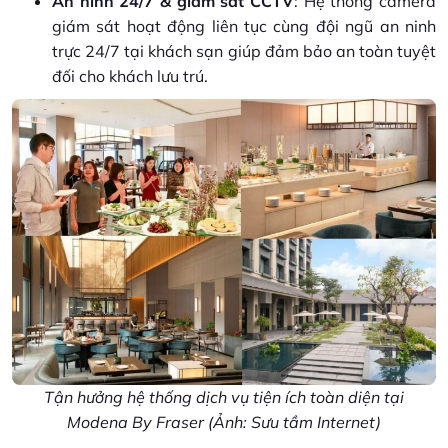
An ninh 24/7 & giám sát CCTV
: Hệ thống camera
giám sát hoạt động liên tục cùng đội ngũ an ninh
trực 24/7 tại khách sạn giúp đảm bảo an toàn tuyệt
đối cho khách lưu trú.
Tận hưởng hệ thống dịch vụ tiện ích toàn diện tại
Modena By Fraser (Ảnh: Sưu tầm Internet)