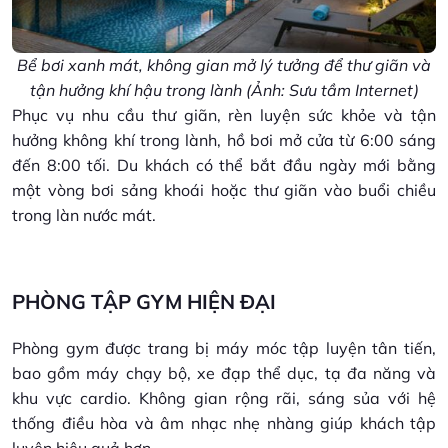
Bể bơi xanh mát, không gian mở lý tưởng để thư giãn và
tận hưởng khí hậu trong lành (Ảnh: Sưu tầm Internet)
Phục vụ nhu cầu thư giãn, rèn luyện sức khỏe và tận
hưởng không khí trong lành, hồ bơi mở cửa từ 6:00 sáng
đến 8:00 tối. Du khách có thể bắt đầu ngày mới bằng
một vòng bơi sảng khoái hoặc thư giãn vào buổi chiều
trong làn nước mát.
PHÒNG TẬP GYM HIỆN ĐẠI
Phòng gym được trang bị máy móc tập luyện tân tiến,
bao gồm máy chạy bộ, xe đạp thể dục, tạ đa năng và
khu vực cardio. Không gian rộng rãi, sáng sủa với hệ
thống điều hòa và âm nhạc nhẹ nhàng giúp khách tập