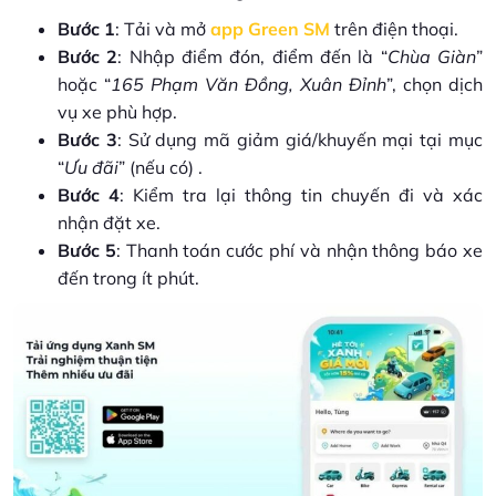
Bước 1
: Tải và mở
app Green SM
trên điện thoại.
Bước 2
: Nhập điểm đón, điểm đến là “
Chùa Giàn
”
hoặc “
165 Phạm Văn Đồng, Xuân Đỉnh
”, chọn dịch
vụ xe phù hợp.
Bước 3
: Sử dụng mã giảm giá/khuyến mại tại mục
“
Ưu đãi
” (nếu có) .
Bước 4
: Kiểm tra lại thông tin chuyến đi và xác
nhận đặt xe.
Bước 5
: Thanh toán cước phí và nhận thông báo xe
đến trong ít phút.