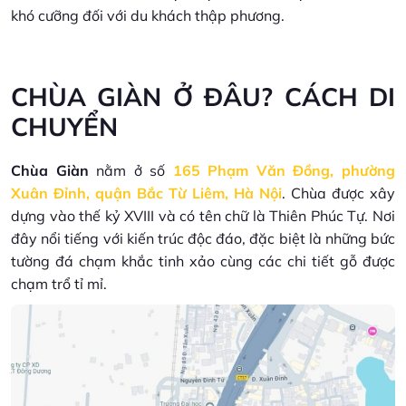
khó cưỡng đối với du khách thập phương.
CHÙA GIÀN Ở ĐÂU? CÁCH DI
CHUYỂN
Chùa Giàn
nằm ở số
165 Phạm Văn Đồng, phường
Xuân Đỉnh, quận Bắc Từ Liêm, Hà Nội
. Chùa được xây
dựng vào thế kỷ XVIII và có tên chữ là Thiên Phúc Tự. Nơi
đây nổi tiếng với kiến trúc độc đáo, đặc biệt là những bức
tường đá chạm khắc tinh xảo cùng các chi tiết gỗ được
chạm trổ tỉ mỉ.