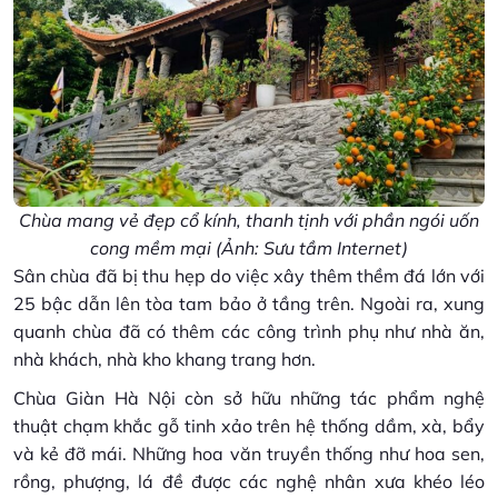
Chùa mang vẻ đẹp cổ kính, thanh tịnh với phần ngói uốn
cong mềm mại (Ảnh: Sưu tầm Internet)
Sân chùa đã bị thu hẹp do việc xây thêm thềm đá lớn với
25 bậc dẫn lên tòa tam bảo ở tầng trên. Ngoài ra, xung
quanh chùa đã có thêm các công trình phụ như nhà ăn,
nhà khách, nhà kho khang trang hơn.
Chùa Giàn Hà Nội còn sở hữu những tác phẩm nghệ
thuật chạm khắc gỗ tinh xảo trên hệ thống dầm, xà, bẩy
và kẻ đỡ mái. Những hoa văn truyền thống như hoa sen,
rồng, phượng, lá đề được các nghệ nhân xưa khéo léo