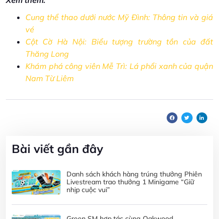
Xem thêm:
Cung thể thao dưới nước Mỹ Đình: Thông tin và giá
vé
Cột Cờ Hà Nội: Biểu tượng trường tồn của đất
Thăng Long
Khám phá công viên Mễ Trì: Lá phổi xanh của quận
Nam Từ Liêm
Bài viết gần đây
Danh sách khách hàng trúng thưởng Phiên
Livestream trao thưởng 1 Minigame “Giữ
nhịp cuộc vui”
Green SM hợp tác cùng Oakwood