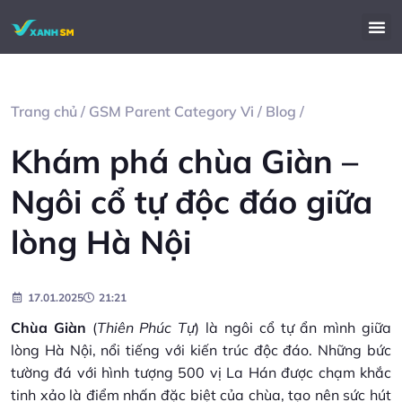
Trang chủ
/
GSM Parent Category Vi
/
Blog
/
Khám phá chùa Giàn –
Ngôi cổ tự độc đáo giữa
lòng Hà Nội
17.01.2025
21:21
Chùa Giàn
(
Thiên Phúc Tự
) là ngôi cổ tự ẩn mình giữa
lòng Hà Nội, nổi tiếng với kiến trúc độc đáo. Những bức
tường đá với hình tượng 500 vị La Hán được chạm khắc
tinh xảo là điểm nhấn đặc biệt của chùa, tạo nên sức hút