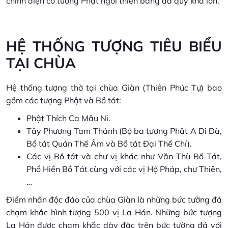
chính điện có tượng Phật ngồi thiền bằng đá quý khá lớn.
HỆ THỐNG TƯỢNG TIÊU BIỂU
TẠI CHÙA
Hệ thống tượng thờ tại chùa Giàn (Thiên Phúc Tự) bao
gồm các tượng Phật và Bồ tát:
Phật Thích Ca Mâu Ni.
Tây Phương Tam Thánh (Bộ ba tượng Phật A Di Đà,
Bồ tát Quán Thế Âm và Bồ tát Đại Thế Chí).
Các vị Bồ tát và chư vị khác như Văn Thù Bồ Tát,
Phổ Hiền Bồ Tát cùng với các vị Hộ Pháp, chư Thiên,
…
Điểm nhấn độc đáo của chùa Giàn là những bức tường đá
chạm khắc hình tượng 500 vị La Hán. Những bức tượng
La Hán được chạm khắc dày đặc trên bức tường đá với