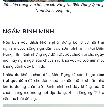
Bãi biển trong veo bên bờ cát vàng tại Biển Rạng Quảng
Nam (Ảnh: Vinpearl)
NGẮM BÌNH MINH
Nếu bạn yêu thích khám phá, đừng bỏ lỡ cơ hội trải
nghiệm cuộc sống ngư dân vào sớm bình minh tại Biển
Rạng. Hình ảnh những ngư dân tất bật chuẩn bị cho ngày
mới hay nghỉ ngơi sau chuyến ra khơi vất vả tạo nên một
khung cảnh đầy bình dị.
Nhiều du khách chọn đến Biển Rạng từ sớm hoặc
cắm
trại qua đêm
để chờ đón khoảnh khắc mặt trời dần nhô
lên từ đường chân trời. Bình minh nơi đây không rực rỡ
chói chang mà mang nét dịu dàng, khiến lòng người trở
nên thư thái đến lạ.