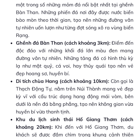
một trong số những mỏm đá nổi bật nhất tại ghềnh
Bàn Than. Những phiến đá nơi đây được nước biển
bào mòn theo thời gian, tạo nên những đường vân
tự nhiên uốn lượn như từng đợt sóng xô ra vùng biển
Rạng.
Ghềnh đá Bàn Than (cách khoảng 3km):
Điểm đến
độc đáo với những khối đá lớn màu đen mang
đường vân tự nhiên. Những tảng đá có hình thù kỳ
lạ như mặt quỷ, cá voi, hay thủy quái tạo nên vẻ
đẹp hoang sơ, huyền bí.
Di tích chùa Hang (cách khoảng 10km):
Còn gọi là
Thạch Động Tự, nằm trên Núi Thành mang vẻ đẹp
kỳ vĩ với cấu trúc dạng hang động mái vòm, bên
dưới là nền đá bằng phẳng, tạo nên không gian vừa
huyền bí vừa thanh tịnh.
Khu du lịch sinh thái Hố Giang Thơm (cách
khoảng 20km):
Khi đến với Hố Giang Thơm, du
khách sẽ được đắm chìm trong khung cảnh thiên