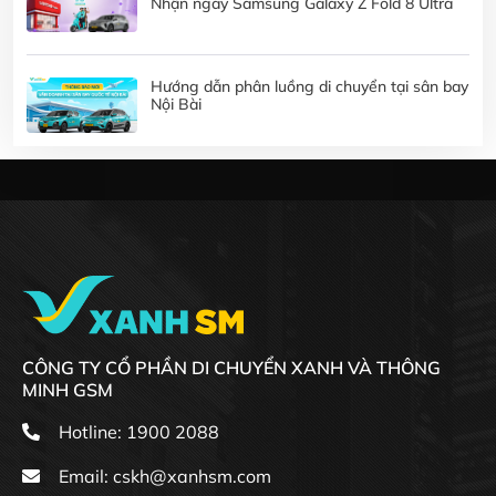
Nhận ngay Samsung Galaxy Z Fold 8 Ultra
Hướng dẫn phân luồng di chuyển tại sân bay
Nội Bài
CÔNG TY CỔ PHẦN DI CHUYỂN XANH VÀ THÔNG
MINH GSM
Hotline: 1900 2088
Email:
cskh@xanhsm.com