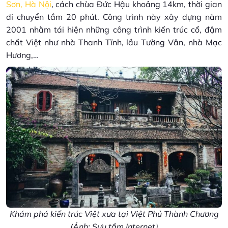
Sơn, Hà Nội
, cách chùa Đức Hậu khoảng 14km, thời gian
di chuyển tầm 20 phút. Công trình này xây dựng năm
2001 nhằm tái hiện những công trình kiến trúc cổ, đậm
chất Việt như nhà Thanh Tĩnh, lầu Tường Vân, nhà Mạc
Hương,…
Khám phá kiến trúc Việt xưa tại Việt Phủ Thành Chương
(Ảnh: Sưu tầm Internet)