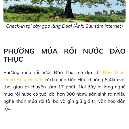
Check-in tại cây gạo làng Đoài (Ảnh: Sưu tầm Internet)
PHƯỜNG MÚA RỐI NƯỚC ĐÀO
THỤC
Phường múa rối nước Đào Thục có địa chỉ
Đào Thục,
Đông Anh, Hà Nội
, cách chùa Đức Hậu khoảng 8,4km với
thời gian di chuyển tầm 17 phút. Nơi đây là làng nghề
múa rối nước có tuổi đời hơn 300 năm, sản sinh ra nhiều
nghệ nhân múa rối tài ba và gìn giữ giá trị văn hóa dân
tộc.