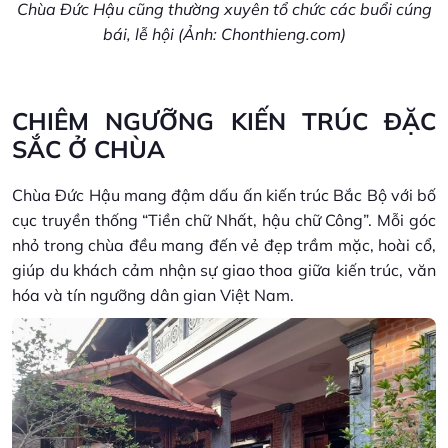
Chùa Đức Hậu cũng thường xuyên tổ chức các buổi cúng
bái, lễ hội (Ảnh: Chonthieng.com)
CHIÊM NGƯỠNG KIẾN TRÚC ĐẶC
SẮC Ở CHÙA
Chùa Đức Hậu mang đậm dấu ấn kiến trúc Bắc Bộ với bố
cục truyền thống “Tiền chữ Nhất, hậu chữ Công”. Mỗi góc
nhỏ trong chùa đều mang đến vẻ đẹp trầm mặc, hoài cổ,
giúp du khách cảm nhận sự giao thoa giữa kiến trúc, văn
hóa và tín ngưỡng dân gian Việt Nam.