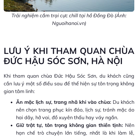
Trải nghiệm cắm trại cực chill tại hồ Đồng Đò (Ảnh:
Nguoihanoi.vn)
LƯU Ý KHI THAM QUAN CHÙA
ĐỨC HẬU SÓC SƠN, HÀ NỘI
Khi tham quan chùa Đức Hậu Sóc Sơn, du khách cũng
cần lưu ý một số điều sau để thể hiện sự tôn trọng không
gian tâm linh:
Ăn mặc lịch sự, trang nhã khi vào chùa:
Du khách
nên chọn trang phục kín đáo, lịch sự, tránh mặc áo
hai dây, hở vai, đồ xuyên thấu hay váy ngắn.
Giữ trật tự, tôn trọng không gian thiền tịnh:
Nên
hạn chế trò chuyện lớn tiếng, nhất là khi làm lễ,