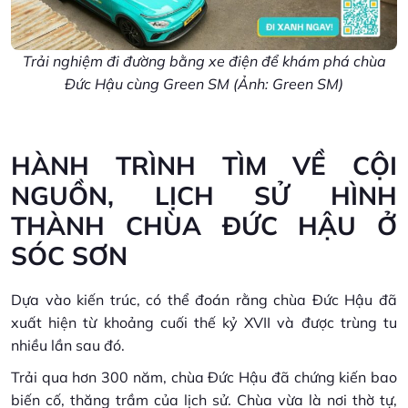
Trải nghiệm đi đường bằng xe điện để khám phá chùa
Đức Hậu cùng Green SM (Ảnh: Green SM)
HÀNH TRÌNH TÌM VỀ CỘI
NGUỒN, LỊCH SỬ HÌNH
THÀNH CHÙA ĐỨC HẬU Ở
SÓC SƠN
Dựa vào kiến trúc, có thể đoán rằng chùa Đức Hậu đã
xuất hiện từ khoảng cuối thế kỷ XVII và được trùng tu
nhiều lần sau đó.
Trải qua hơn 300 năm, chùa Đức Hậu đã chứng kiến bao
biến cố, thăng trầm của lịch sử. Chùa vừa là nơi thờ tự,