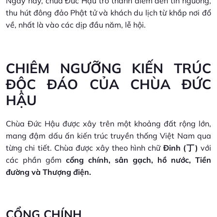
Ngày nay, chùa Đức Hậu trở thành điểm đến tín ngưỡng,
thu hút đông đảo Phật tử và khách du lịch từ khắp nơi đổ
về, nhất là vào các dịp đầu năm, lễ hội.
CHIÊM NGƯỠNG KIẾN TRÚC
ĐỘC ĐÁO CỦA CHÙA ĐỨC
HẬU
Chùa Đức Hậu được xây trên một khoảng đất rộng lớn,
mang đậm dấu ấn kiến trúc truyền thống Việt Nam qua
từng chi tiết. Chùa được xây theo hình chữ
Đinh (丁)
với
các phần gồm
cổng chính, sân gạch, hồ nước, Tiền
đường và Thượng điện.
CỔNG CHÍNH