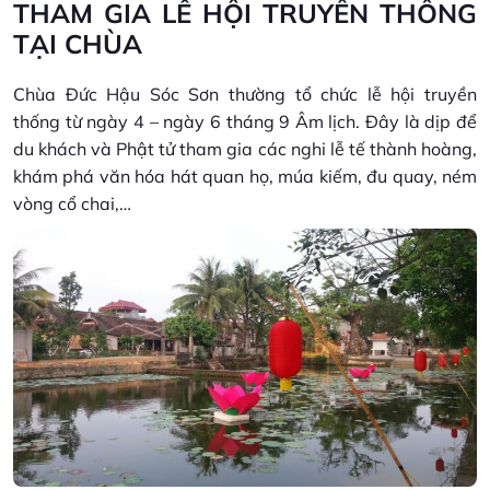
THAM GIA LỄ HỘI TRUYỀN THỐNG
TẠI CHÙA
Chùa Đức Hậu Sóc Sơn thường tổ chức lễ hội truyền
thống từ ngày 4 – ngày 6 tháng 9 Âm lịch. Đây là dịp để
du khách và Phật tử tham gia các nghi lễ tế thành hoàng,
khám phá văn hóa hát quan họ, múa kiếm, đu quay, ném
vòng cổ chai,…