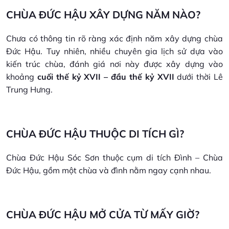
CHÙA ĐỨC HẬU XÂY DỰNG NĂM NÀO?
Chưa có thông tin rõ ràng xác định năm xây dựng chùa
Đức Hậu. Tuy nhiên, nhiều chuyên gia lịch sử dựa vào
kiến trúc chùa, đánh giá nơi này được xây dựng vào
khoảng
cuối thế kỷ XVII – đầu thế kỷ XVII
dưới thời Lê
Trung Hưng.
CHÙA ĐỨC HẬU THUỘC DI TÍCH GÌ?
Chùa Đức Hậu Sóc Sơn thuộc cụm di tích Đình – Chùa
Đức Hậu, gồm một chùa và đình nằm ngay cạnh nhau.
CHÙA ĐỨC HẬU MỞ CỬA TỪ MẤY GIỜ?