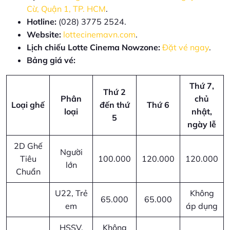
Cừ, Quận 1, TP. HCM
.
Hotline:
(028) 3775 2524.
Website:
lottecinemavn.com
.
Lịch chiếu Lotte Cinema Nowzone:
Đặt vé ngay
.
Bảng giá vé:
Thứ 7,
Thứ 2
Phân
chủ
Loại ghế
đến thứ
Thứ 6
loại
nhật,
5
ngày lễ
2D Ghế
Người
Tiêu
100.000
120.000
120.000
lớn
Chuẩn
U22, Trẻ
Không
65.000
65.000
em
áp dụng
HSSV,
Không