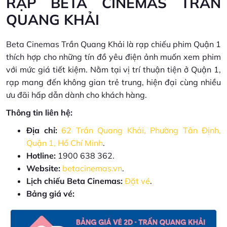
RẠP BETA CINEMAS TRẦN
QUANG KHẢI
Beta Cinemas Trần Quang Khải là rạp chiếu phim Quận 1
thích hợp cho những tín đồ yêu điện ảnh muốn xem phim
với mức giá tiết kiệm. Nằm tại vị trí thuận tiện ở Quận 1,
rạp mang đến không gian trẻ trung, hiện đại cùng nhiều
ưu đãi hấp dẫn dành cho khách hàng.
Thông tin liên hệ:
Địa chỉ:
62 Trần Quang Khải, Phường Tân Định,
Quận 1, Hồ Chí Minh
.
Hotline:
1900 638 362.
Website:
betacinemas.vn
.
Lịch chiếu Beta Cinemas:
Đặt vé
.
Bảng giá vé: