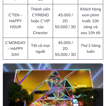
Thành viên
Khách hàng
C’TEN –
C’FRIEND
45.000 /
xem phim
HAPPY
hoặc C’VIP
2D
trước 10h
HOUR
của
55.000 / 3D
sáng và
Cinestar
sau 10h tối
C’MONDAY
45.000 /
Tất cả mọi
Thứ 2 hàng
– HAPPY
2D
người
tuần
DAY
55.000 / 3D