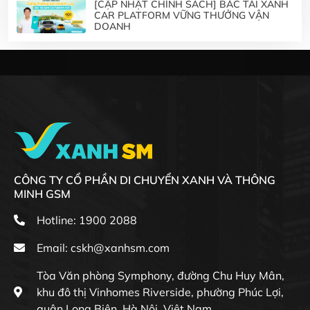
[CẬP NHẬT CHÍNH SÁCH] BÁC TÀI XANH
CAR PLATFORM VỮNG THƯỞNG VẬN
DOANH
CÔNG TY CỔ PHẦN DI CHUYỂN XANH VÀ THÔNG
MINH GSM
Hotline: 1900 2088
Email:
cskh@xanhsm.com
Tòa Văn phòng Symphony, đường Chu Huy Mân,
khu đô thị Vinhomes Riverside, phường Phúc Lợi,
quận Long Biên, Hà Nội, Việt Nam