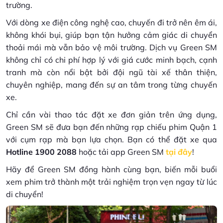
trường.
Với dòng xe điện công nghệ cao, chuyến đi trở nên êm ái,
không khói bụi, giúp bạn tận hưởng cảm giác di chuyển
thoải mái mà vẫn bảo vệ môi trường. Dịch vụ Green SM
không chỉ có chi phí hợp lý với giá cước minh bạch, cạnh
tranh mà còn nổi bật bởi đội ngũ tài xế thân thiện,
chuyên nghiệp, mang đến sự an tâm trong từng chuyến
xe.
Chỉ cần vài thao tác đặt xe đơn giản trên ứng dụng,
Green SM sẽ đưa bạn đến những rạp chiếu phim Quận 1
với cụm rạp mà bạn lựa chọn. Bạn có thể đặt xe qua
Hotline 1900 2088
hoặc tải app Green SM
tại đây
!
Hãy để Green SM đồng hành cùng bạn, biến mỗi buổi
xem phim trở thành một trải nghiệm trọn vẹn ngay từ lúc
di chuyển!