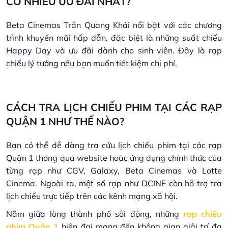
CÓ NHIỀU ƯU ĐÃI NHẤT?
Beta Cinemas Trần Quang Khải nổi bật với các chương
trình khuyến mãi hấp dẫn, đặc biệt là những suất chiếu
Happy Day và ưu đãi dành cho sinh viên. Đây là rạp
chiếu lý tưởng nếu bạn muốn tiết kiệm chi phí.
CÁCH TRA LỊCH CHIẾU PHIM TẠI CÁC RẠP
QUẬN 1 NHƯ THẾ NÀO?
Bạn có thể dễ dàng tra cứu lịch chiếu phim tại các rạp
Quận 1 thông qua website hoặc ứng dụng chính thức của
từng rạp như CGV, Galaxy, Beta Cinemas và Lotte
Cinema. Ngoài ra, một số rạp như DCINE còn hỗ trợ tra
lịch chiếu trực tiếp trên các kênh mạng xã hội.
Nằm giữa lòng thành phố sôi động, những
rạp chiếu
phim Quận 1
hiện đại mang đến không gian giải trí đa