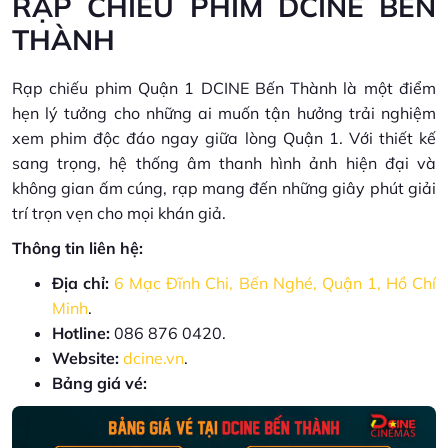
RẠP CHIẾU PHIM DCINE BẾN
THÀNH
Rạp chiếu phim Quận 1 DCINE Bến Thành là một điểm
hẹn lý tưởng cho những ai muốn tận hưởng trải nghiệm
xem phim độc đáo ngay giữa lòng Quận 1. Với thiết kế
sang trọng, hệ thống âm thanh hình ảnh hiện đại và
không gian ấm cúng, rạp mang đến những giây phút giải
trí trọn vẹn cho mọi khán giả.
Thông tin liên hệ:
Địa chỉ:
6 Mạc Đĩnh Chi, Bến Nghé, Quận 1, Hồ Chí
Minh
.
Hotline:
086 876 0420.
Website:
dcine.vn
.
Bảng giá vé: