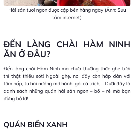
Hải sản tươi ngon được cập bến hàng ngày (Ảnh: Sưu
tầm internet)
ĐẾN LÀNG CHÀI HÀM NINH
ĂN Ở ĐÂU?
Đến làng chài Hàm Ninh mà chưa thưởng thức ghẹ tươi
thì thật thiếu sót! Ngoài ghẹ, nơi đây còn hấp dẫn với
tôm hấp, tu hài nướng mỡ hành, gỏi cá trích,… Dưới đây là
danh sách những quán hải sản ngon – bổ – rẻ mà bạn
đừng bỏ lỡ!
QUÁN BIỂN XANH