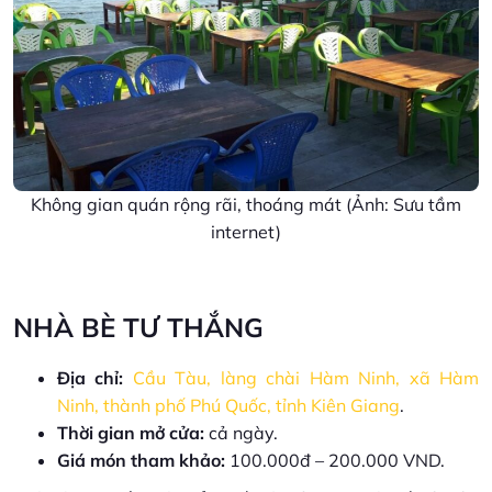
Không gian quán rộng rãi, thoáng mát (Ảnh: Sưu tầm
internet)
NHÀ BÈ TƯ THẮNG
Địa chỉ:
Cầu Tàu, làng chài Hàm Ninh, xã Hàm
Ninh, thành phố Phú Quốc, tỉnh Kiên Giang
.
Thời gian mở cửa:
cả ngày.
Giá món tham khảo:
100.000đ – 200.000 VND.