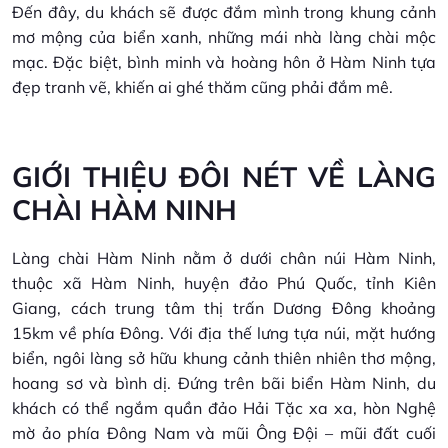
Đến đây, du khách sẽ được đắm mình trong khung cảnh
mơ mộng của biển xanh, những mái nhà làng chài mộc
mạc. Đặc biệt, bình minh và hoàng hôn ở Hàm Ninh tựa
đẹp tranh vẽ, khiến ai ghé thăm cũng phải đắm mê.
GIỚI THIỆU ĐÔI NÉT VỀ LÀNG
CHÀI HÀM NINH
Làng chài Hàm Ninh nằm ở dưới chân núi Hàm Ninh,
thuộc xã Hàm Ninh, huyện đảo Phú Quốc, tỉnh Kiên
Giang, cách trung tâm thị trấn Dương Đông khoảng
15km về phía Đông. Với địa thế lưng tựa núi, mặt hướng
biển, ngôi làng sở hữu khung cảnh thiên nhiên thơ mộng,
hoang sơ và bình dị. Đứng trên bãi biển Hàm Ninh, du
khách có thể ngắm quần đảo Hải Tặc xa xa, hòn Nghệ
mờ ảo phía Đông Nam và mũi Ông Đội – mũi đất cuối