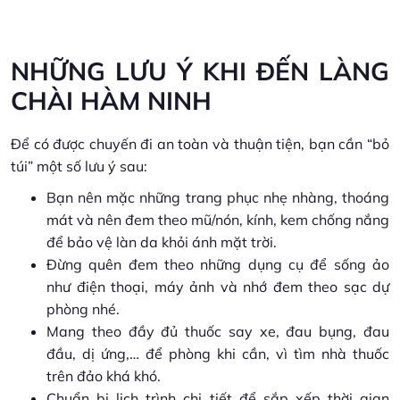
NHỮNG LƯU Ý KHI ĐẾN LÀNG
CHÀI HÀM NINH
Để có được chuyến đi an toàn và thuận tiện, bạn cần “bỏ
túi” một số lưu ý sau:
Bạn nên mặc những trang phục nhẹ nhàng, thoáng
mát và nên đem theo mũ/nón, kính, kem chống nắng
để bảo vệ làn da khỏi ánh mặt trời.
Đừng quên đem theo những dụng cụ để sống ảo
như điện thoại, máy ảnh và nhớ đem theo sạc dự
phòng nhé.
Mang theo đầy đủ thuốc say xe, đau bụng, đau
đầu, dị ứng,… để phòng khi cần, vì tìm nhà thuốc
trên đảo khá khó.
Chuẩn bị lịch trình chi tiết để sắp xếp thời gian