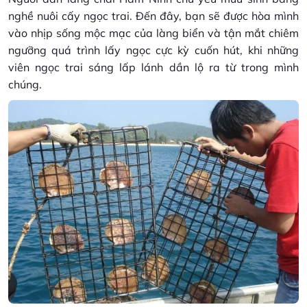
nghề nuôi cấy ngọc trai. Đến đây, bạn sẽ được hòa mình
vào nhịp sống mộc mạc của làng biển và tận mắt chiêm
ngưỡng quá trình lấy ngọc cực kỳ cuốn hút, khi những
viên ngọc trai sáng lấp lánh dần lộ ra từ trong mình
chúng.