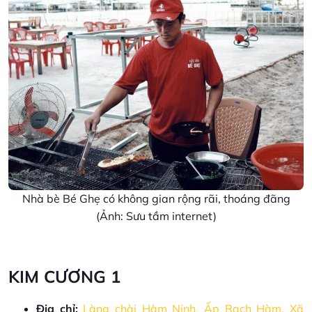
Nhà bè Bé Ghẹ có không gian rộng rãi, thoáng đãng
(Ảnh: Sưu tầm internet)
KIM CƯƠNG 1
Địa chỉ:
Làng chài Hàm Ninh, Ấp Rạch Hàm, Xã