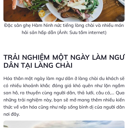
Đặc sản ghẹ Hàm Ninh nức tiếng làng chài và nhiều món
hải sản hấp dẫn (Ảnh: Sưu tầm internet)
TRẢI NGHIỆM MỘT NGÀY LÀM NGƯ
DÂN TẠI LÀNG CHÀI
Hóa thân một ngày làm ngư dân ở làng chài du khách sẽ
có nhiều khoảnh khắc đáng giá khó quên như lặn ngắm
san hô, ra thuyền cùng người dân, thả lưới, câu cá,… Qua
những trải nghiệm này, bạn sẽ mở mang thêm nhiều kiến
thức về văn hóa cũng như nếp sống bình dị của người dân
nơi đây.