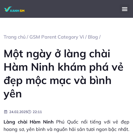
Trang chủ
/
GSM Parent Category Vi
/
Blog
/
Một ngày ở làng chài
Hàm Ninh khám phá vẻ
đẹp mộc mạc và bình
yên
24.02.2025
22:11
Làng chài Hàm Ninh
Phú Quốc nổi tiếng với vẻ đẹp
hoang sơ, yên bình và nguồn hải sản tươi ngon bậc nhất.