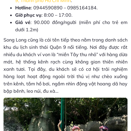
9, Thành phố Hồ Chí Minh
.
Hotline
: 0944590890 – 0985164184.
Giờ phục vụ
: 8:00 – 17:00.
Giá vé
: 90.000 đồng/người (miễn phí cho trẻ em
dưới 1.2m)
Song Long cũng là cái tên tiếp theo nằm trong danh sách
khu du lịch sinh thái Quận 9 nổi tiếng. Nơi đây được rất
nhiều du khách ví von là “miền Tây thu nhỏ” với hàng dừa
mát, hệ thống kênh rạch cùng không gian thiên nhiên
xanh tươi. Tại đây, du khách sẽ có cơ hội trải nghiệm
hàng loạt hoạt động ngoài trời thú vị như chèo xuồng
trên kênh, tắm hồ bơi, ngắm nhìn động vật hoang dã hay
bập bênh, leo núi, đu xà…