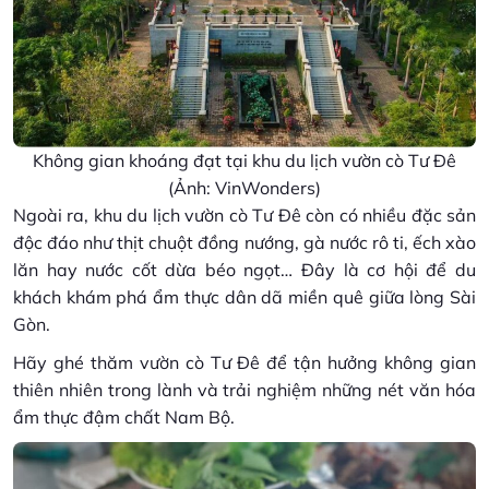
Không gian khoáng đạt tại khu du lịch vườn cò Tư Đê
(Ảnh: VinWonders)
Ngoài ra, khu du lịch vườn cò Tư Đê còn có nhiều đặc sản
độc đáo như thịt chuột đồng nướng, gà nước rô ti, ếch xào
lăn hay nước cốt dừa béo ngọt… Đây là cơ hội để du
khách khám phá ẩm thực dân dã miền quê giữa lòng Sài
Gòn.
Hãy ghé thăm vườn cò Tư Đê để tận hưởng không gian
thiên nhiên trong lành và trải nghiệm những nét văn hóa
ẩm thực đậm chất Nam Bộ.