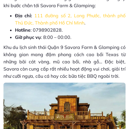
khi bước chân tới Savora Farm & Glamping:
Địa chỉ:
111 đường số 2, Long Phước, thành phố
Thủ Đức, Thành phố Hồ Chí Minh
.
Hotline
: 0798902828.
Giờ phục vụ
: 8:00 – 00:00.
Khu du lịch sinh thái Quận 9 Savora Farm & Glamping có
không gian mang đậm phong cách cao bồi Texas từ
những bãi cát vàng, mũ cao bồi, nhà gỗ… Đặc biệt,
Savora còn cung cấp rất nhiều hoạt động vui chơi, giải trí
như cưỡi ngựa, câu cá hay các bữa tiệc BBQ ngoài trời.