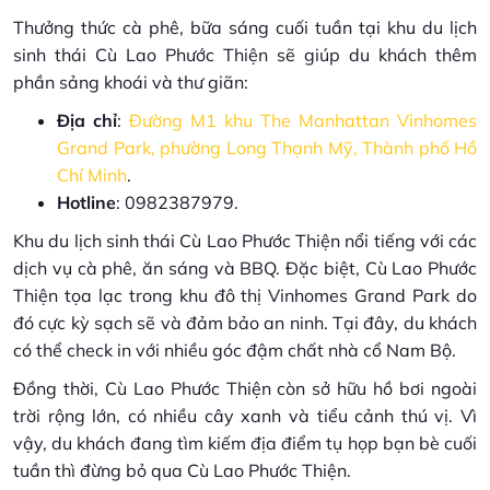
Thưởng thức cà phê, bữa sáng cuối tuần tại khu du lịch
sinh thái Cù Lao Phước Thiện sẽ giúp du khách thêm
phần sảng khoái và thư giãn:
Địa chỉ
:
Đường M1 khu The Manhattan Vinhomes
Grand Park, phường Long Thạnh Mỹ, Thành phố Hồ
Chí Minh
.
Hotline
: 0982387979.
Khu du lịch sinh thái Cù Lao Phước Thiện nổi tiếng với các
dịch vụ cà phê, ăn sáng và BBQ. Đặc biệt, Cù Lao Phước
Thiện tọa lạc trong khu đô thị Vinhomes Grand Park do
đó cực kỳ sạch sẽ và đảm bảo an ninh. Tại đây, du khách
có thể check in với nhiều góc đậm chất nhà cổ Nam Bộ.
Đồng thời, Cù Lao Phước Thiện còn sở hữu hồ bơi ngoài
trời rộng lớn, có nhiều cây xanh và tiểu cảnh thú vị. Vì
vậy, du khách đang tìm kiếm địa điểm tụ họp bạn bè cuối
tuần thì đừng bỏ qua Cù Lao Phước Thiện.