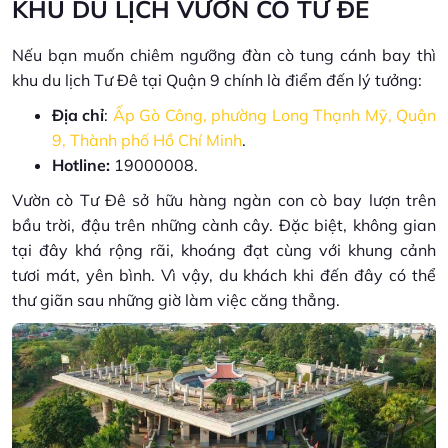
KHU DU LỊCH VƯỜN CÒ TƯ ĐÊ
Nếu bạn muốn chiêm ngưỡng đàn cò tung cánh bay thì
khu du lịch Tư Đê tại Quận 9 chính là điểm đến lý tưởng:
Địa chỉ
:
Ấp Gò Công, phường Long Thạnh Mỹ, Quận
9, Thành phố Hồ Chí Minh
.
Hotline:
19000008.
Vườn cò Tư Đê sở hữu hàng ngàn con cò bay lượn trên
bầu trời, đậu trên những cành cây. Đặc biệt, không gian
tại đây khá rộng rãi, khoáng đạt cùng với khung cảnh
tươi mát, yên bình. Vì vậy, du khách khi đến đây có thể
thư giãn sau những giờ làm việc căng thẳng.