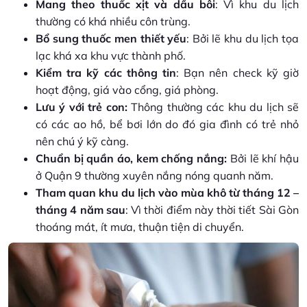
Mang theo thuốc xịt và dầu bôi
: Vì khu du lịch
thường có khá nhiều côn trùng.
Bổ sung thuốc men thiết yếu
: Bởi lẽ khu du lịch tọa
lạc khá xa khu vực thành phố.
Kiểm tra kỹ các thông tin
: Bạn nên check kỹ giờ
hoạt động, giá vào cổng, giá phòng.
Lưu ý với trẻ con:
Thông thường các khu du lịch sẽ
có các ao hồ, bể bơi lớn do đó gia đình có trẻ nhỏ
nên chú ý kỹ càng.
Chuẩn bị quần áo, kem chống nắng:
Bởi lẽ khí hậu
ở Quận 9 thường xuyên nắng nóng quanh năm.
Tham quan khu du lịch vào mùa khô từ tháng 12 –
tháng 4 năm sau
: Vì thời điểm này thời tiết Sài Gòn
thoáng mát, ít mưa, thuận tiện di chuyển.