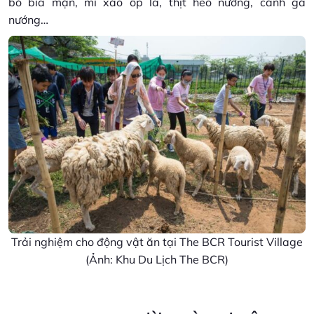
bò bía mặn, mì xào ốp la, thịt heo nướng, cánh gà
nướng…
Trải nghiệm cho động vật ăn tại The BCR Tourist Village
(Ảnh: Khu Du Lịch The BCR)