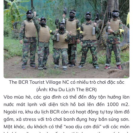
The BCR Tourist Village NC có nhiều trò chơi đặc sắc
(Ảnh: Khu Du Lịch The BCR)
Vào mùa hè, các gia đình có thể đến đây tận hưởng làn
nước mát lạnh với diện tích hồ bơi lên đến 1000 m2.
Ngoài ra, khu du lịch BCR còn có hoạt động tự tay làm đồ
gốm, xả stress với trò chơi banh đụng hay bắn súng sơn.
Mặt khác, du khách có thể “xoa dịu cơn đói” với các món